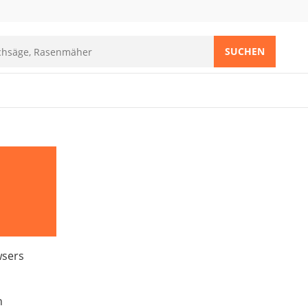
SUCHEN
wsers
n