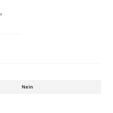
er
Nein