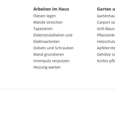
Arbeiten im Haus
Garten 
Fliesen legen
Gartenha
Wände streichen
Carport s
Tapezieren
Grill-Bau
Elektroinstallation und
Pflanzenk
Elektroarbeiten
Holzschut
Dübeln und Schrauben
Apfelernt
Wand grundieren
Gehölze s
Innenputz verputzen
Kürbis pfl
Heizung warten