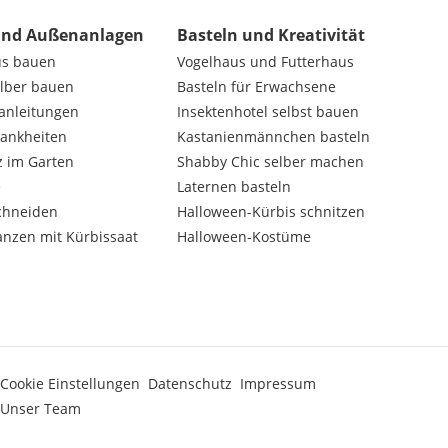
und Außenanlagen
Basteln und Kreativität
us bauen
Vogelhaus und Futterhaus
elber bauen
Basteln für Erwachsene
nanleitungen
Insektenhotel selbst bauen
rankheiten
Kastanienmännchen basteln
z im Garten
Shabby Chic selber machen
e
Laternen basteln
chneiden
Halloween-Kürbis schnitzen
anzen mit Kürbissaat
Halloween-Kostüme
Cookie Einstellungen
Datenschutz
Impressum
Unser Team