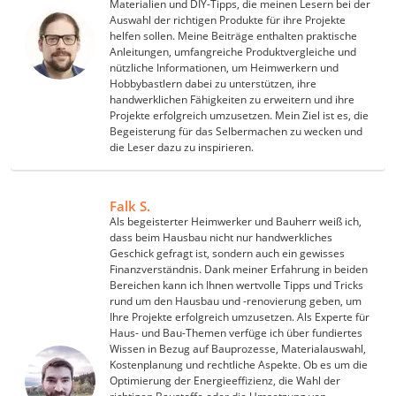
Materialien und DIY-Tipps, die meinen Lesern bei der
SUP-Board
Auswahl der richtigen Produkte für ihre Projekte
Ferngesteuertes Auto
helfen sollen. Meine Beiträge enthalten praktische
Subwoofer
Anleitungen, umfangreiche Produktvergleiche und
nützliche Informationen, um Heimwerkern und
Beheizbare Handschuhe
Hobbybastlern dabei zu unterstützen, ihre
Haustiere
handwerklichen Fähigkeiten zu erweitern und ihre
Hunderucksack
Projekte erfolgreich umzusetzen. Mein Ziel ist es, die
Hufschuhe
Begeisterung für das Selbermachen zu wecken und
die Leser dazu zu inspirieren.
Hundefutter
Koifutter
Terrarium
Falk S.
Möbel & Einrichtung
Als begeisterter Heimwerker und Bauherr weiß ich,
Daunenkissen
dass beim Hausbau nicht nur handwerkliches
Wäscheständer
Geschick gefragt ist, sondern auch ein gewisses
Finanzverständnis. Dank meiner Erfahrung in beiden
Radiowecker
Bereichen kann ich Ihnen wertvolle Tipps und Tricks
Spülrandloses WC
rund um den Hausbau und -renovierung geben, um
Heizdecke
Ihre Projekte erfolgreich umzusetzen. Als Experte für
Daunendecken
Haus- und Bau-Themen verfüge ich über fundiertes
Wissen in Bezug auf Bauprozesse, Materialauswahl,
Backofen
Kostenplanung und rechtliche Aspekte. Ob es um die
HiFi-Lautsprecher
Optimierung der Energieeffizienz, die Wahl der
Samsung-Waschmaschine