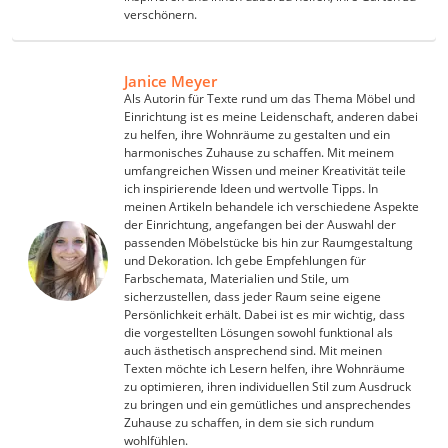
Geigerzähler
verschönern.
Bitset
Metallbandsäge
Akku-Schlagbohrschrauber
Janice Meyer
Als Autorin für Texte rund um das Thema Möbel und
Aluleiter
Einrichtung ist es meine Leidenschaft, anderen dabei
Schallpegelmessgerät
zu helfen, ihre Wohnräume zu gestalten und ein
pH-Messgerät
harmonisches Zuhause zu schaffen. Mit meinem
Akku-Nagler
umfangreichen Wissen und meiner Kreativität teile
ich inspirierende Ideen und wertvolle Tipps. In
Oberfräse
meinen Artikeln behandele ich verschiedene Aspekte
Akku-Fettpresse
der Einrichtung, angefangen bei der Auswahl der
WIG-Schweißgerät
passenden Möbelstücke bis hin zur Raumgestaltung
und Dekoration. Ich gebe Empfehlungen für
Kreuzlinienlaser (grün)
Farbschemata, Materialien und Stile, um
Einhandhobel
sicherzustellen, dass jeder Raum seine eigene
Persönlichkeit erhält. Dabei ist es mir wichtig, dass
die vorgestellten Lösungen sowohl funktional als
auch ästhetisch ansprechend sind. Mit meinen
Texten möchte ich Lesern helfen, ihre Wohnräume
zu optimieren, ihren individuellen Stil zum Ausdruck
zu bringen und ein gemütliches und ansprechendes
Zuhause zu schaffen, in dem sie sich rundum
wohlfühlen.