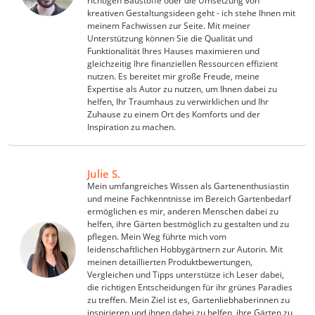
richtigen Baustoffe oder die Umsetzung von
kreativen Gestaltungsideen geht - ich stehe Ihnen mit
LED-Feuchtraumleuchte
meinem Fachwissen zur Seite. Mit meiner
Decke mit Ärmeln
Unterstützung können Sie die Qualität und
4K-Beamer
Funktionalität Ihres Hauses maximieren und
Schraubendreher-Set
gleichzeitig Ihre finanziellen Ressourcen effizient
nutzen. Es bereitet mir große Freude, meine
Sägekettenschärfgerät
Expertise als Autor zu nutzen, um Ihnen dabei zu
Geschirrspüler 45 cm
helfen, Ihr Traumhaus zu verwirklichen und Ihr
Fußsack
Zuhause zu einem Ort des Komforts und der
Inspiration zu machen.
Steckdosenradio
Seilwinde
Zerkleinerer
Julie S.
Absauganlage
Mein umfangreiches Wissen als Gartenenthusiastin
Werkzeug
und meine Fachkenntnisse im Bereich Gartenbedarf
Feuchtigkeitsmessgerät
ermöglichen es mir, anderen Menschen dabei zu
helfen, ihre Gärten bestmöglich zu gestalten und zu
Alkoholtester
pflegen. Mein Weg führte mich vom
Endoskop-Kamera
leidenschaftlichen Hobbygärtnern zur Autorin. Mit
Nadelentroster
meinen detaillierten Produktbewertungen,
Winkelschleifer-230-mm
Vergleichen und Tipps unterstütze ich Leser dabei,
die richtigen Entscheidungen für ihr grünes Paradies
Stechbeitel
zu treffen. Mein Ziel ist es, Gartenliebhaberinnen zu
Metalldetektor (Kinder)
inspirieren und ihnen dabei zu helfen, ihre Gärten zu