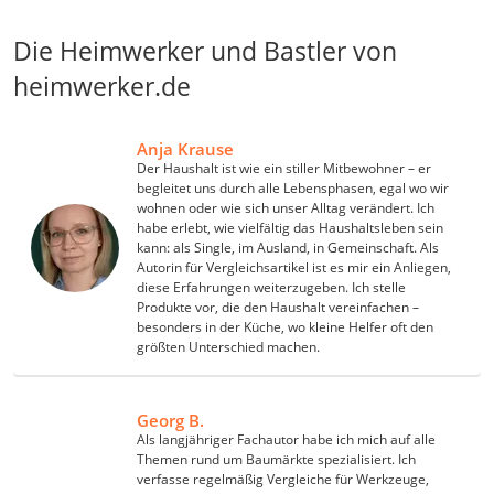
LED-Beamer
Die Heimwerker und Bastler von
Video-Türsprechanlage
Haushalt & Freizeit
heimwerker.de
Diascanner
Walkie-Talkie Kinder
Anja Krause
Nachtsichtgerät
Der Haushalt ist wie ein stiller Mitbewohner – er
Stunt-Scooter
begleitet uns durch alle Lebensphasen, egal wo wir
Gusseisen Bräter
wohnen oder wie sich unser Alltag verändert. Ich
Induktionskochfeld
habe erlebt, wie vielfältig das Haushaltsleben sein
kann: als Single, im Ausland, in Gemeinschaft. Als
Tischgeschirrspüler
Autorin für Vergleichsartikel ist es mir ein Anliegen,
Elektronische Dartscheibe
diese Erfahrungen weiterzugeben. Ich stelle
Wildkamera
Produkte vor, die den Haushalt vereinfachen –
Wischmopp
besonders in der Küche, wo kleine Helfer oft den
größten Unterschied machen.
Beschriftungsgerät
Trinkflasche
Thermokanne
Georg B.
Elektrische Pfeffermühle
Als langjähriger Fachautor habe ich mich auf alle
Waschsauger
Themen rund um Baumärkte spezialisiert. Ich
Geflügelschere
verfasse regelmäßig Vergleiche für Werkzeuge,