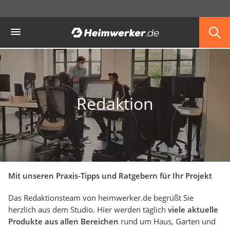
Die beliebtesten Vergleiche nach Kategorie
Heimwerker
Garten
Akku-Laubsauger
Faltpavillon
Motorhacke
Schlauchtrommel
Solar-Lichterkette außen
Redaktion
Teleskopleiter
Ameisengift
Pavillon
Sichtschutzstreifen
Akku-Laubbläser
Akku-Vertikutierer
Koifutter
Mit unseren Praxis-Tipps und Ratgebern für Ihr Projekt
Kassettenmarkise
Das Redaktionsteam von heimwerker.de begrüßt Sie
Bosch-Heckenschere
herzlich aus dem Studio. Hier werden täglich
viele aktuelle
Stihl-Laubbläser
Produkte aus allen Bereichen
rund um Haus, Garten und
Minidumper