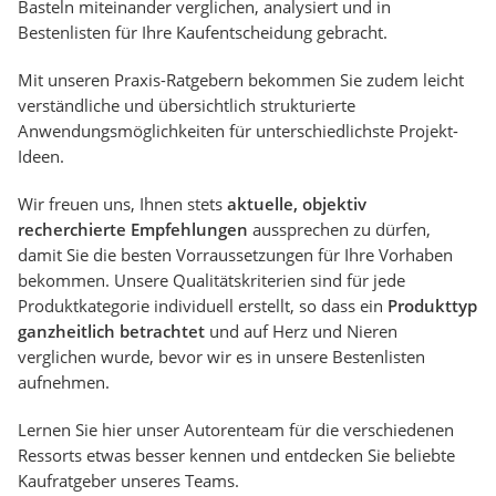
Basteln miteinander verglichen, analysiert und in
Auffahrrampe
Bestenlisten für Ihre Kaufentscheidung gebracht.
Haus & Bau
Außenleuchte mit Kamera
Mit unseren Praxis-Ratgebern bekommen Sie zudem leicht
Ozongenerator
verständliche und übersichtlich strukturierte
Powerbank
Anwendungsmöglichkeiten für unterschiedlichste Projekt-
Smart-Home-Rauchmelder
Ideen.
Schlüsseltresor
Überwachungskameras außen
Wir freuen uns, Ihnen stets
aktuelle, objektiv
Regendusche
recherchierte Empfehlungen
aussprechen zu dürfen,
Reizstromgerät
damit Sie die besten Vorraussetzungen für Ihre Vorhaben
Infrarot-Thermometer
bekommen. Unsere Qualitätskriterien sind für jede
GPS-Tracker
Produktkategorie individuell erstellt, so dass ein
Produkttyp
Heizkissen
ganzheitlich betrachtet
und auf Herz und Nieren
Digitale Zeitschaltuhr
verglichen wurde, bevor wir es in unsere Bestenlisten
Paketbriefkasten
aufnehmen.
Fensterkontaktschalter
Hygrometer
Lernen Sie hier unser Autorenteam für die verschiedenen
LED-Baustrahler
Ressorts etwas besser kennen und entdecken Sie beliebte
Aluleiter
Kaufratgeber unseres Teams.
Tiefengrund