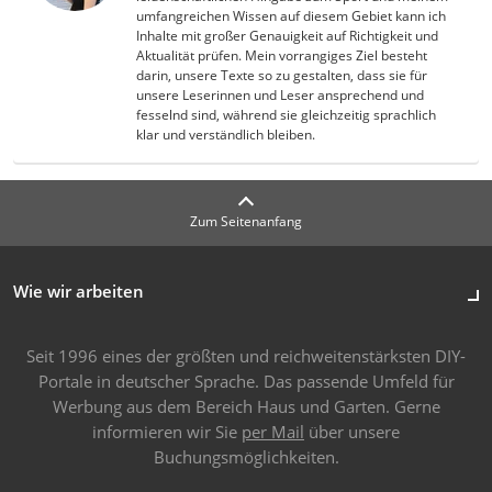
umfangreichen Wissen auf diesem Gebiet kann ich
Inhalte mit großer Genauigkeit auf Richtigkeit und
Aktualität prüfen. Mein vorrangiges Ziel besteht
darin, unsere Texte so zu gestalten, dass sie für
unsere Leserinnen und Leser ansprechend und
fesselnd sind, während sie gleichzeitig sprachlich
klar und verständlich bleiben.
Zum Seitenanfang
Wie wir arbeiten
Seit 1996 eines der größten und reichweitenstärksten DIY-
Portale in deutscher Sprache. Das passende Umfeld für
Werbung aus dem Bereich Haus und Garten. Gerne
informieren wir Sie
per Mail
über unsere
Buchungsmöglichkeiten.