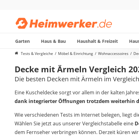
Garten
Haus & Bau
Haushalt & Freizeit
Haus
Die beliebtesten Vergleiche nach Kategorie
Tests & Vergleiche
Möbel & Einrichtung
Wohnaccessoires
Dec
Möbel & Einrichtung
Decke mit Ärmeln Vergleich 20
Daunenkissen
Wäscheständer
Die besten Decken mit Ärmeln im Vergleic
Radiowecker
Spülrandloses WC
Eine Kuscheldecke sorgt vor allem in der kalten Jah
Heizdecke
dank integrierter Öffnungen trotzdem weiterhin
Daunendecken
Backofen
Wie verschiedenen Tests im Internet belegen, liegt d
HiFi-Lautsprecher
Wählen Sie jetzt aus unserer Vergleichstabelle eine
D
Samsung-Waschmaschine
dem Fernseher verbringen können. Derzeit küren wi
LED-Feuchtraumleuchte