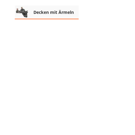
Decke mit Ärmeln
Decken mit Ärmeln
4K-Beamer
Schraubendreher-Set
Sägekettenschärfgerät
Geschirrspüler 45 cm
Fußsack
Steckdosenradio
Seilwinde
Zerkleinerer
Absauganlage