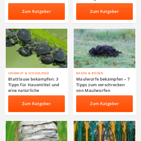
Zum Ratgeber
Zum Ratgeber
UNKRAUT & SCHÄDLINGE
RASEN & BODEN
Blattläuse bekämpfen: 3
Maulwürfe bekämpfen – 7
Tipps für Hausmittel und
Tipps zum verschrecken
eine natürliche
von Maulwürfen
Schädlingsbekämpfung
Zum Ratgeber
Zum Ratgeber