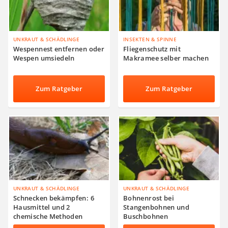
UNKRAUT & SCHÄDLINGE
INSEKTEN & SPINNE
Wespennest entfernen oder
Fliegenschutz mit
Wespen umsiedeln
Makramee selber machen
Zum Ratgeber
Zum Ratgeber
UNKRAUT & SCHÄDLINGE
UNKRAUT & SCHÄDLINGE
Schnecken bekämpfen: 6
Bohnenrost bei
Hausmittel und 2
Stangenbohnen und
chemische Methoden
Buschbohnen