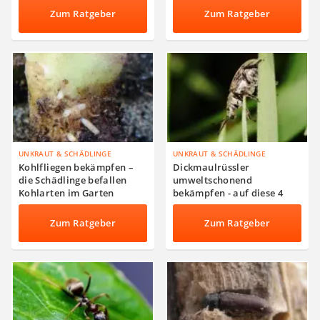
Zum Ratgeber
Zum Ratgeber
UNKRAUT & SCHÄDLINGE
UNKRAUT & SCHÄDLINGE
Kohlfliegen bekämpfen –
Dickmaulrüssler
die Schädlinge befallen
umweltschonend
Kohlarten im Garten
bekämpfen - auf diese 4
Faktoren kommt es an
Zum Ratgeber
Zum Ratgeber