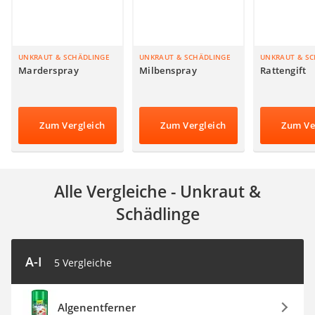
Auffahrrampe
UNKRAUT & SCHÄDLINGE
UNKRAUT & SCHÄDLINGE
UNKRAUT & S
Marderspray
Milbenspray
Rattengift
Zum Vergleich
Zum Vergleich
Zum Ve
Alle Vergleiche - Unkraut &
Schädlinge
A-I
5 Vergleiche
Algenentferner