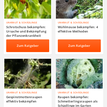
UNKRAUT & SCHÄDLINGE
UNKRAUT & SCHÄDLINGE
Schrotschuss bekämpfen:
Wühlmäuse bekämpfen: 4
Ursache und Bekämpfung
effektive Methoden
der Pflanzenkrankheit
Zum Ratgeber
Zum Ratgeber
UNKRAUT & SCHÄDLINGE
UNKRAUT & SCHÄDLINGE
Gespinstmottenraupen
Raupen bekämpfen:
effektiv bekämpfen
Schmetterlingsraupen als
Schädlinge im Garten