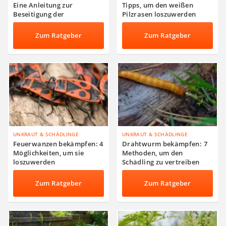
Eine Anleitung zur
Tipps, um den weißen
Beseitigung der
Pilzrasen loszuwerden
Käferfamilie
Zum Ratgeber
Zum Ratgeber
UNKRAUT & SCHÄDLINGE
UNKRAUT & SCHÄDLINGE
Feuerwanzen bekämpfen: 4
Drahtwurm bekämpfen: 7
Möglichkeiten, um sie
Methoden, um den
loszuwerden
Schädling zu vertreiben
Zum Ratgeber
Zum Ratgeber