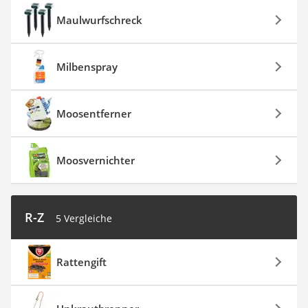
Maulwurfschreck
Milbenspray
Moosentferner
Moosvernichter
R-Z
5 Vergleiche
Rattengift