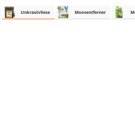
Unkrautvliese
Moosentferner
M