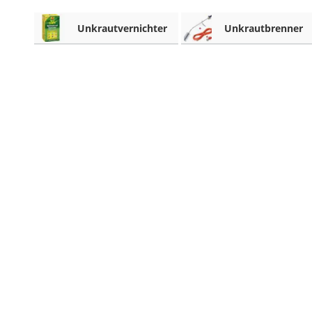
Akku-Vertikutierer
Unkrautvernichter
Unkrautbrenner
Koifutter
Kassettenmarkise
Bosch-Heckenschere
Stihl-Laubbläser
Minidumper
Auffahrrampe