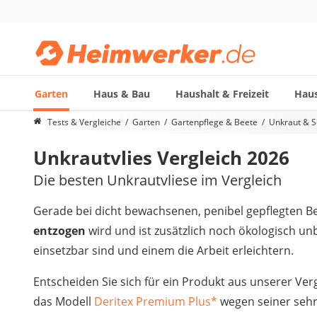
Garten
Haus & Bau
Haushalt & Freizeit
Haus
Die beliebtesten Vergleiche nach Kategorie
Tests & Vergleiche
Garten
Gartenpflege & Beete
Unkraut & S
Garten
Unkrautvlies Vergleich 2026
Akku-Laubsauger
Faltpavillon
Die besten Unkrautvliese im Vergleich
Motorhacke
Schlauchtrommel
Gerade bei dicht bewachsenen, penibel gepflegten Be
Solar-Lichterkette außen
entzogen
wird und ist zusätzlich noch ökologisch un
Teleskopleiter
einsetzbar sind und einem die Arbeit erleichtern.
Ameisengift
Pavillon
Entscheiden Sie sich für ein Produkt aus unserer Ver
Sichtschutzstreifen
das Modell
Deritex Premium Plus
*
wegen seiner sehr
Akku-Laubbläser