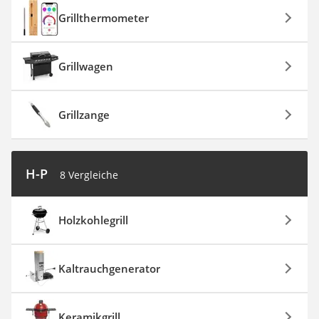
Grillthermometer
Grillwagen
Grillzange
H-P
8 Vergleiche
Holzkohlegrill
Kaltrauchgenerator
Keramikgrill