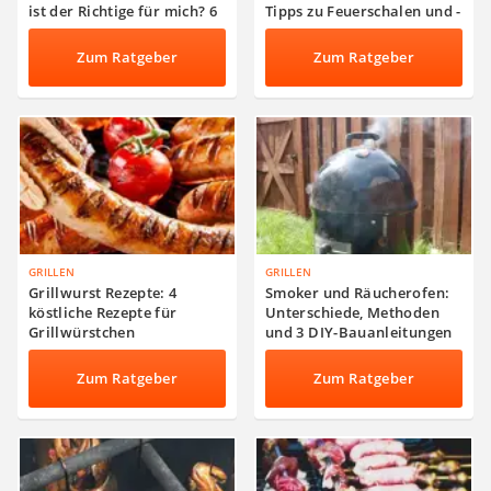
ist der Richtige für mich? 6
Tipps zu Feuerschalen und -
Arten von Grillgeräten im
körben
Überblick
Zum Ratgeber
Zum Ratgeber
GRILLEN
GRILLEN
Grillwurst Rezepte: 4
Smoker und Räucherofen:
köstliche Rezepte für
Unterschiede, Methoden
Grillwürstchen
und 3 DIY-Bauanleitungen
Zum Ratgeber
Zum Ratgeber