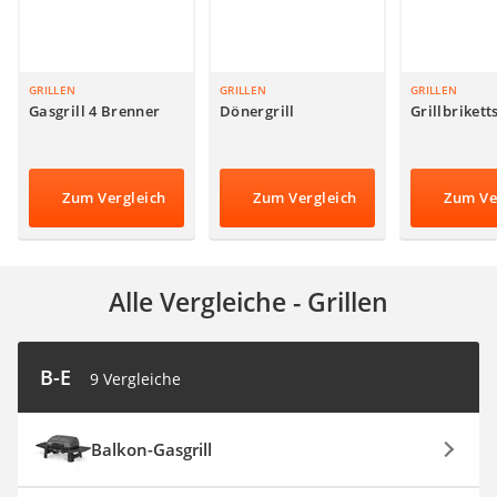
SUP-Board
Ferngesteuertes Auto
Subwoofer
Beheizbare Handschuhe
GRILLEN
GRILLEN
GRILLEN
Gasgrill 4 Brenner
Dönergrill
Grillbrikett
Zum Vergleich
Zum Vergleich
Zum Ve
Alle Vergleiche - Grillen
B-E
9 Vergleiche
Balkon-Gasgrill