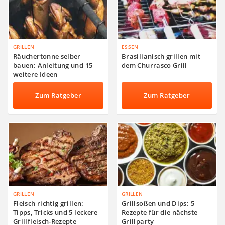
GRILLEN
ESSEN
Räuchertonne selber
Brasilianisch grillen mit
bauen: Anleitung und 15
dem Churrasco Grill
weitere Ideen
Zum Ratgeber
Zum Ratgeber
GRILLEN
GRILLEN
Fleisch richtig grillen:
Grillsoßen und Dips: 5
Tipps, Tricks und 5 leckere
Rezepte für die nächste
Grillfleisch-Rezepte
Grillparty