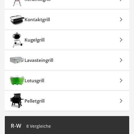
Kontaktgrill
Kugelgrill
Lavasteingrill
Lotusgrill
Pelletgrill
R-W
8 Vergleiche