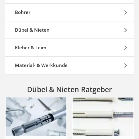
Akku-Fettpresse
WIG-Schweißgerät
Bohrer
Kreuzlinienlaser (grün)
Einhandhobel
Dübel & Nieten
Kleber & Leim
Material- & Werkkunde
Dübel & Nieten Ratgeber