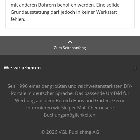
mit anderen Bohrern beholfen werden. Eine solide
Grundausstattung darf jedoch in keiner Werkstatt
fehlen.
Zum Seitenanfang
Wie wir arbeiten
Seit 1996 eines der größten und reichweitenstärksten DIY-
Portale in deutscher Sprache. Das passende Umfeld für
Werbung aus dem Bereich Haus und Garten. Gerne
informieren wir Sie
per Mail
über unsere
Buchungsmöglichkeiten.
© 2026 VGL Publishing AG