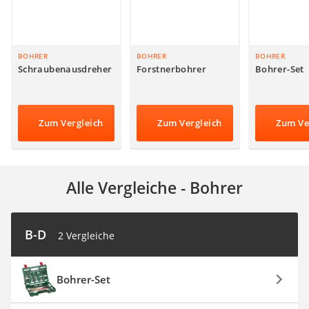
Akku-Fettpresse
WIG-Schweißgerät
Kreuzlinienlaser (grün)
Einhandhobel
BOHRER
BOHRER
BOHRER
Schraubenausdreher
Forstnerbohrer
Bohrer-Set
Zum Vergleich
Zum Vergleich
Zum Ve
Alle Vergleiche - Bohrer
B-D
2 Vergleiche
Bohrer-Set