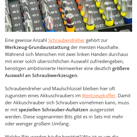
Eine gewisse Anzahl
Schraubendreher
gehört zur
Werkzeug-Grundausstattung
der meisten Haushalte.
Während sich Menschen mit zwei linken Händen durchaus
mit einer solch übersichtlichen Auswahl zufriedengeben,
benötigen ambitionierte Heimwerker eine deutlich
größere
Auswahl an Schraubwerkzeugen
.
Schraubendreher und Maulschlüssel bleiben hier oft
zugunsten eines Akkuschraubers im
Werkzeugkoffer
. Damit
der Akkuschrauber sich Schrauben vornehmen kann, muss
er mit
speziellen Schrauber-Aufsätzen
ausgerüstet
werden. Diese sogenannten Bits gibt es in Sets mit mehr
oder weniger großem Umfang.
Welche Bits werden häufig benötigt? Wie ist es um die