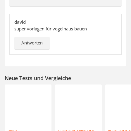
david
super vorlagen für vogelhaus bauen
Antworten
Neue Tests und Vergleiche
HUND
TERRARIUM, SPINNEN &
PFERD, WILD- 