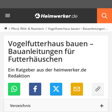
Die beliebtesten Vergleiche nach Kategorie
Heimwerker
Haustiere
Hunderucksack
Hufschuhe
Pferd, Wild- & Nutztiere
Vogelfutterhaus bauen – Bauanleitungen für Futterhäuschen
Hundefutter
Koifutter
Vogelfutterhaus bauen –
Terrarium
Bauanleitungen für
Futterhäuschen
Ein Ratgeber aus der heimwerker.de
Redaktion
Verzeichnis