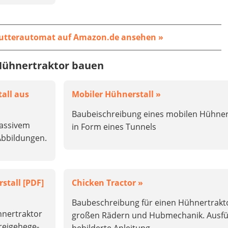
futterautomat auf Amazon.de ansehen »
Hühnertraktor bauen
all aus
Mobiler Hühnerstall »
Baubeischreibung eines mobilen Hühner
massivem
in Form eines Tunnels
Abbildungen.
stall [PDF]
Chicken Tractor »
Baubeschreibung für einen Hühnertrakt
hnertraktor
großen Rädern und Hubmechanik. Ausfü
Freigehege-