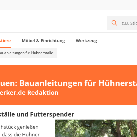
tiere
Möbel & Einrichtung
Werkzeug
Bauanleitungen für Hühnerställe
auen: Bauanleitungen für Hühnerst
erker.de Redaktion
tälle und Futterspender
rühstück genießen
, dass die Hühner