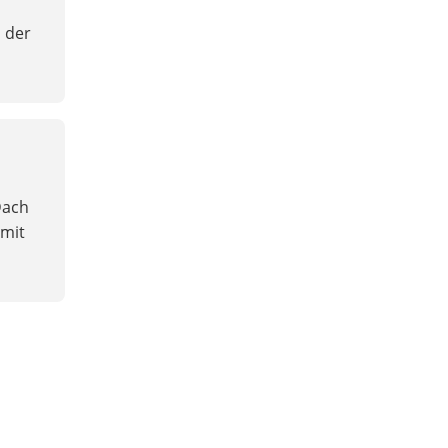
l der
Dach
 mit