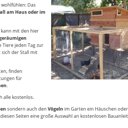
l wohlfühlen: Das
all am Haus oder im
kann mit den hier
geräumigen
e Tiere jeden Tag zur
 sich der Stall mit
en, finden
tungen für
men
.
h alle kostenlos.
ten
sondern auch den
Vögeln
im Garten ein Häuschen oder
f diesen Seiten eine große Auswahl an kostenlosen Bauanlei