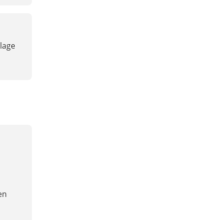
lage
n
en