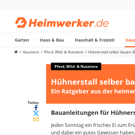
Garten
Haus & Bau
Haushalt & Freizeit
Haus
Die beliebtesten Vergleiche nach Kategorie
Haustiere
Pferd, Wild- & Nutztiere
Hühnerstall selber bauen: 
Haustiere
Hunderucksack
Pferd, Wild- & Nutztiere
Hufschuhe
Hühnerstall selber b
Hundefutter
Koifutter
Ein Ratgeber aus der heimw
Terrarium
Teilen
Bauanleitungen für Hühners
Jeden Sonntag ein frisches Ei zum F
und dabei ein gutes Gewissen haben