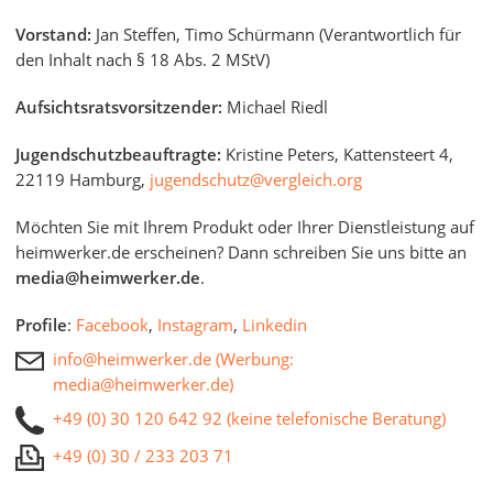
Geigerzähler
Vorstand:
Jan Steffen, Timo Schürmann (Verantwortlich für
Bitset
den Inhalt nach § 18 Abs. 2 MStV)
Metallbandsäge
Akku-Schlagbohrschrauber
Aufsichtsratsvorsitzender:
Michael Riedl
Aluleiter
Schallpegelmessgerät
Jugendschutzbeauftragte:
Kristine Peters, Kattensteert 4,
pH-Messgerät
22119 Hamburg,
jugendschutz@vergleich.org
Akku-Nagler
Oberfräse
Möchten Sie mit Ihrem Produkt oder Ihrer Dienstleistung auf
Akku-Fettpresse
heimwerker.de erscheinen? Dann schreiben Sie uns bitte an
WIG-Schweißgerät
media@heimwerker.de
.
Kreuzlinienlaser (grün)
Einhandhobel
Profile
:
Facebook
,
Instagram
,
Linkedin
info@heimwerker.de (Werbung:
media@heimwerker.de)
+49 (0) 30 120 642 92 (keine telefonische Beratung)
+49 (0) 30 / 233 203 71