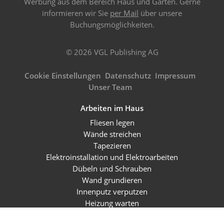
Werbung aus dem Bereich Haus und Garten. Gerne
informieren wir Sie
per Mail
über unsere
Buchungsmöglichkeiten.
© 2026 VGL Publishing AG
Cookie Einstellungen
Datenschutz
Impressum
Unser Team
Arbeiten im Haus
Fliesen legen
Wände streichen
Tapezieren
Elektroinstallation und Elektroarbeiten
Dübeln und Schrauben
Wand grundieren
Innenputz verputzen
Heizung warten