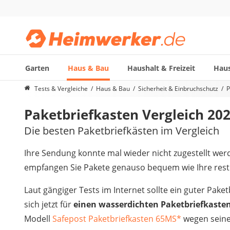
Garten
Haus & Bau
Haushalt & Freizeit
Haus
Die beliebtesten Vergleiche nach Kategorie
Tests & Vergleiche
Haus & Bau
Sicherheit & Einbruchschutz
P
Haus & Bau
Paketbriefkasten Vergleich 20
Außenleuchte mit Kamera
Ozongenerator
Die besten Paketbriefkästen im Vergleich
Powerbank
Smart-Home-Rauchmelder
Ihre Sendung konnte mal wieder nicht zugestellt werd
Schlüsseltresor
empfangen Sie Pakete genauso bequem wie Ihre restl
Überwachungskameras außen
Regendusche
Laut gängiger Tests im Internet sollte ein guter Pak
Reizstromgerät
sich jetzt für
einen wasserdichten Paketbriefkasten
Infrarot-Thermometer
Modell
Safepost Paketbriefkasten 65MS
*
wegen seine
GPS-Tracker