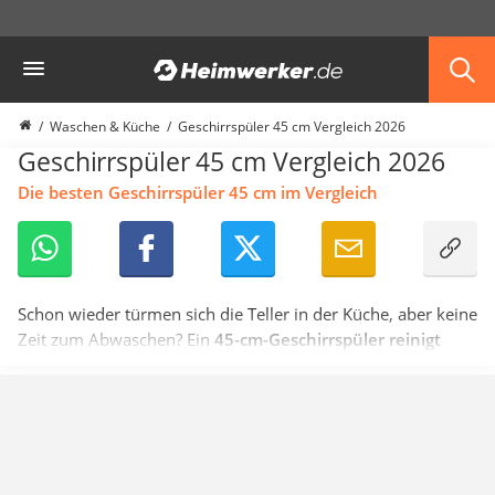
Die beliebtesten Vergleiche nach Kategorie
Heimwerker
Möbel & Einrichtung
Daunenkissen
Wäscheständer
Waschen & Küche
Geschirrspüler 45 cm Vergleich 2026
Radiowecker
Geschirrspüler 45 cm Vergleich 2026
Spülrandloses WC
Die besten Geschirrspüler 45 cm im Vergleich
Heizdecke
Daunendecken
Backofen
HiFi-Lautsprecher
Samsung-Waschmaschine
Schon wieder türmen sich die Teller in der Küche, aber keine
LED-Feuchtraumleuchte
Zeit zum Abwaschen? Ein
45-cm-Geschirrspüler reinigt
Decke mit Ärmeln
schmutziges Geschirr und Besteck im Handumdrehen
4K-Beamer
und entfernt Essensreste, Verkrustungen und Flecken
Schraubendreher-Set
schonend und effizient
. Durch seine Kompaktheit passt er
Sägekettenschärfgerät
selbst in kleine Küchen und erledigt im Nu den lästigen
Geschirrspüler 45 cm
Abwasch.
Fußsack