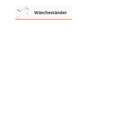
Decke mit Ärmeln
Wäscheständer
4K-Beamer
Schraubendreher-Set
Sägekettenschärfgerät
Geschirrspüler 45 cm
Fußsack
Steckdosenradio
Seilwinde
Zerkleinerer
Absauganlage