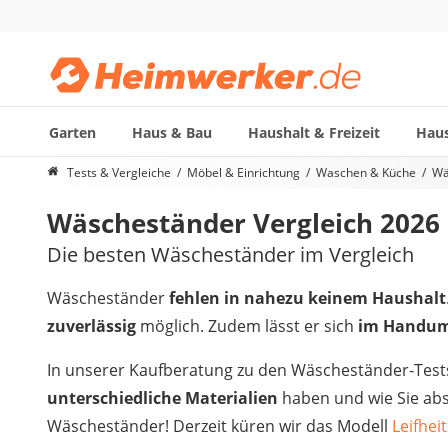
Garten
Haus & Bau
Haushalt & Freizeit
Haus
Die beliebtesten Vergleiche nach Kategorie
Tests & Vergleiche
Möbel & Einrichtung
Waschen & Küche
Wä
Möbel & Einrichtung
Wäscheständer Vergleich 2026
Daunenkissen
Wäscheständer
Die besten Wäscheständer im Vergleich
Radiowecker
Spülrandloses WC
Wäscheständer
fehlen in nahezu keinem Haushalt
Heizdecke
zuverlässig
möglich. Zudem lässt er sich
im Handum
Daunendecken
Backofen
In unserer Kaufberatung zu den Wäscheständer-Tests
HiFi-Lautsprecher
unterschiedliche Materialien
haben und wie Sie abs
Samsung-Waschmaschine
Wäscheständer! Derzeit küren wir das Modell
Leifhei
LED-Feuchtraumleuchte