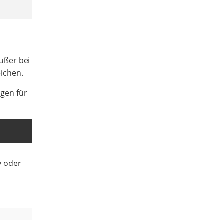
ußer bei
eichen.
ngen für
y oder