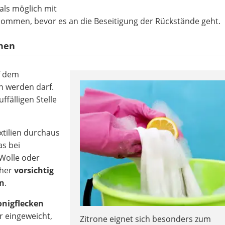
als möglich mit
mmen, bevor es an die Beseitigung der Rückstände geht.
rnen
f dem
n werden darf.
ffälligen Stelle
tilien durchaus
as bei
Wolle oder
eher
vorsichtig
en
.
onigflecken
 eingeweicht,
Zitrone eignet sich besonders zum