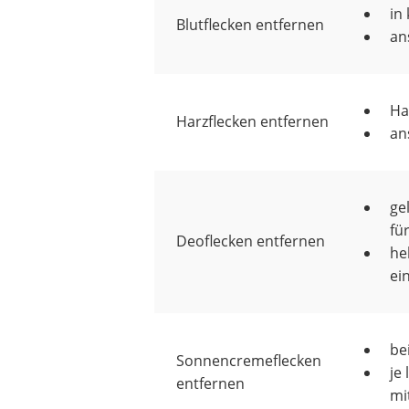
in
Blutflecken entfernen
an
Ha
Harzflecken entfernen
an
ge
fü
Deoflecken entfernen
he
ei
be
Sonnencremeflecken
je
entfernen
mi