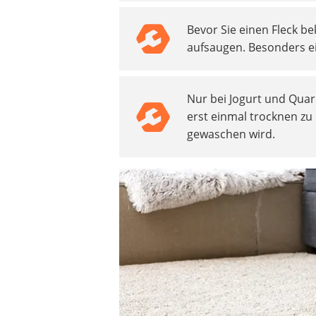
Beschriftungsgerät
Bevor Sie einen Fleck be
Trinkflasche
aufsaugen. Besonders ei
Thermokanne
Elektrische Pfeffermühle
Waschsauger
Nur bei Jogurt und Quar
Geflügelschere
erst einmal trocknen zu
SUP-Board
gewaschen wird.
Ferngesteuertes Auto
Subwoofer
Beheizbare Handschuhe