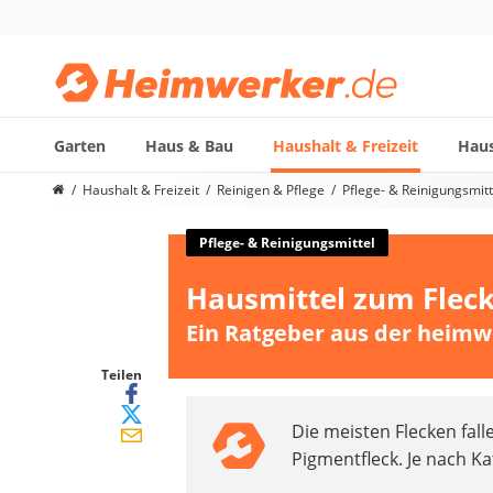
Garten
Haus & Bau
Haushalt & Freizeit
Haus
Die beliebtesten Vergleiche nach Kategorie
Haushalt & Freizeit
Reinigen & Pflege
Pflege- & Reinigungsmitt
Haushalt & Freizeit
Diascanner
Pflege- & Reinigungsmittel
Walkie-Talkie Kinder
Hausmittel zum Fleck
Nachtsichtgerät
Stunt-Scooter
Ein Ratgeber aus der heimw
Gusseisen Bräter
Induktionskochfeld
Teilen
Tischgeschirrspüler
Die meisten Flecken falle
Elektronische Dartscheibe
Pigmentfleck. Je nach K
Wildkamera
Wischmopp