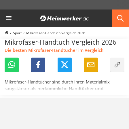
Die beliebtesten Vergleiche nach Kategorie
Heimwerker
Haushalt & Freizeit
Diascanner
Walkie-Talkie Kinder
Sport
Mikrofaser-Handtuch Vergleich 2026
Nachtsichtgerät
Mikrofaser-Handtuch Vergleich 2026
Stunt-Scooter
Die besten Mikrofaser-Handtücher im Vergleich
Gusseisen Bräter
Induktionskochfeld
Tischgeschirrspüler
Elektronische Dartscheibe
Wildkamera
Mikrofaser-Handtücher sind durch ihren Materialmix
Wischmopp
saugstärker als herkömmliche Handtücher und
Beschriftungsgerät
brauchen in zusammengefaltetem Zustand deutlich
Trinkflasche
weniger Platz
als üppige Frottee-Handtücher. Für sportliche
Thermokanne
Aktivitäten, für die Sauna, eine Trekkingtour oder
Elektrische Pfeffermühle
grundsätzlich auf Reisen sind sie gut geeignet, weil sie sich
Waschsauger
sehr klein falten lassen und so nur wenig Stauraum
Geflügelschere
einnehmen.