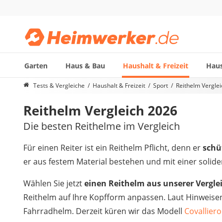
Garten
Haus & Bau
Haushalt & Freizeit
Haus
Die beliebtesten Vergleiche nach Kategorie
Tests & Vergleiche
Haushalt & Freizeit
Sport
Reithelm Vergle
Haushalt & Freizeit
Reithelm Vergleich 2026
Diascanner
Walkie-Talkie Kinder
Die besten Reithelme im Vergleich
Nachtsichtgerät
Stunt-Scooter
Für einen Reiter ist ein Reithelm Pflicht, denn er
schü
Gusseisen Bräter
er aus festem Material bestehen und mit einer soli
Induktionskochfeld
Tischgeschirrspüler
Wählen Sie jetzt
einen Reithelm aus unserer Verglei
Elektronische Dartscheibe
Reithelm auf Ihre Kopfform anpassen. Laut Hinweisen 
Wildkamera
Fahrradhelm. Derzeit küren wir das Modell
Covalliero
Wischmopp