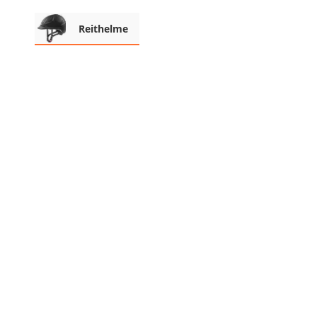
Beschriftungsgerät
Reithelme
Trinkflasche
Thermokanne
Elektrische Pfeffermühle
Waschsauger
Geflügelschere
SUP-Board
Ferngesteuertes Auto
Subwoofer
Beheizbare Handschuhe