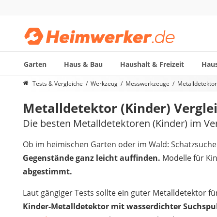
Garten
Haus & Bau
Haushalt & Freizeit
Haus
Die beliebtesten Vergleiche nach Kategorie
Tests & Vergleiche
Werkzeug
Messwerkzeuge
Metalldetektor
Werkzeug
Metalldetektor (Kinder) Vergle
Feuchtigkeitsmessgerät
Alkoholtester
Die besten Metalldetektoren (Kinder) im Ve
Endoskop-Kamera
Nadelentroster
Ob im heimischen Garten oder im Wald: Schatzsuchen 
Winkelschleifer-230-mm
Gegenstände ganz leicht auffinden.
Modelle für Ki
Stechbeitel
abgestimmt.
Metalldetektor (Kinder)
Geigerzähler
Laut gängiger Tests sollte ein guter Metalldetektor f
Bitset
Kinder-Metalldetektor mit wasserdichter Suchspu
Metallbandsäge