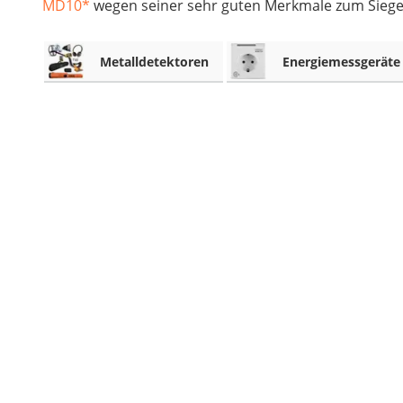
MD10
*
wegen seiner sehr guten Merkmale zum Sieger
Akku-Schlagbohrschrauber
Aluleiter
Metalldetektoren
Energiemessgeräte
Schallpegelmessgerät
pH-Messgerät
Akku-Nagler
Oberfräse
Akku-Fettpresse
WIG-Schweißgerät
Kreuzlinienlaser (grün)
Einhandhobel