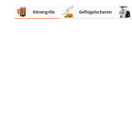
Beschriftungsgerät
Dönergrills
Geflügelscheren
Trinkflasche
Thermokanne
Elektrische Pfeffermühle
Waschsauger
Geflügelschere
SUP-Board
Ferngesteuertes Auto
Subwoofer
Beheizbare Handschuhe