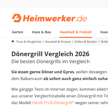
Garten
Haus & Bau
Haushalt & Freizeit
Haus
Die beliebtesten Vergleiche nach Kategorie
Tests & Vergleiche
Haushalt & Freizeit
Grillen & Kochen
Grill
Haushalt & Freizeit
Dönergrill Vergleich 2026
Diascanner
Walkie-Talkie Kinder
Die besten Dönergrills im Vergleich
Nachtsichtgerät
Stunt-Scooter
Sie essen gerne Döner und Gyros
, wollen deswegen 
Gusseisen Bräter
dem Balkanraum
ab sofort auch ganz einfach zuha
Induktionskochfeld
Tischgeschirrspüler
Wie gängige Tests im Internet zeigen, kommen elektr
Elektronische Dartscheibe
aus unserer Vergleichstabelle einen Dönergrill mit T
Wildkamera
das Modell
Hendi Profi-Dönergrill
*
wegen seiner sehr
Wischmopp