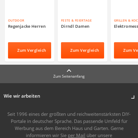
OUTDOOR
FESTE & FEIERTAGE
GRILLEN & KO
Regenjacke Herren
Dirndl Damen
Elektromes
Zum Vergleich
Zum Vergleich
Zum Ve
Zum Seitenanfang
Wie wir arbeiten
Seit 1996 eines der größten und reichweitenstärksten DIY-
Portale in deutscher Sprache. Das passende Umfeld für
Werbung aus dem Bereich Haus und Garten. Gerne
informieren wir Sie
per Mail
über unsere