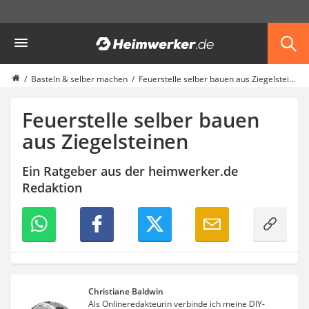
Die beliebtesten Vergleiche nach Kategorie
Heimwerker
Haushalt & Freizeit
Diascanner
Walkie-Talkie Kinder
Basteln & selber machen
Feuerstelle selber bauen aus Ziegelsteinen
Nachtsichtgerät
Stunt-Scooter
Feuerstelle selber bauen
Gusseisen Bräter
aus Ziegelsteinen
Induktionskochfeld
Tischgeschirrspüler
Ein Ratgeber aus der heimwerker.de
Elektronische Dartscheibe
Redaktion
Wildkamera
Wischmopp
Beschriftungsgerät
Trinkflasche
Thermokanne
Elektrische Pfeffermühle
Waschsauger
Christiane Baldwin
Geflügelschere
Als Onlineredakteurin verbinde ich meine DIY-