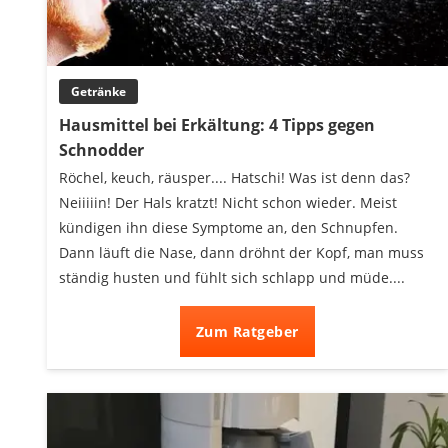
Beschriftungsgerät
Trinkflasche
Thermokanne
Getränke
Elektrische Pfeffermühle
Waschsauger
Hausmittel bei Erkältung: 4 Tipps gegen
Geflügelschere
Schnodder
SUP-Board
Röchel, keuch, räusper.... Hatschi! Was ist denn das?
Ferngesteuertes Auto
Neiiiiin! Der Hals kratzt! Nicht schon wieder. Meist
Subwoofer
kündigen ihn diese Symptome an, den Schnupfen.
Beheizbare Handschuhe
Dann läuft die Nase, dann dröhnt der Kopf, man muss
ständig husten und fühlt sich schlapp und müde....
Zum Ratgeber