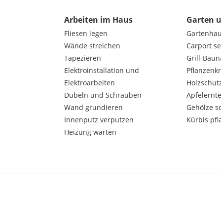
Arbeiten im Haus
Garten 
Fliesen legen
Gartenha
Wände streichen
Carport s
Tapezieren
Grill-Bau
Elektroinstallation und
Pflanzenk
Elektroarbeiten
Holzschut
Dübeln und Schrauben
Apfelernt
Wand grundieren
Gehölze s
Innenputz verputzen
Kürbis pfl
Heizung warten