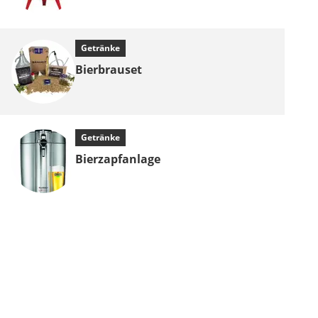
Getränke
Bierbrauset
Getränke
Bierzapfanlage