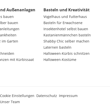
und Außenanlagen
Basteln und Kreativität
us bauen
Vogelhaus und Futterhaus
elber bauen
Basteln für Erwachsene
nanleitungen
Insektenhotel selbst bauen
rankheiten
Kastanienmännchen basteln
z im Garten
Shabby Chic selber machen
e
Laternen basteln
chneiden
Halloween-Kürbis schnitzen
anzen mit Kürbissaat
Halloween-Kostüme
Cookie Einstellungen
Datenschutz
Impressum
Unser Team