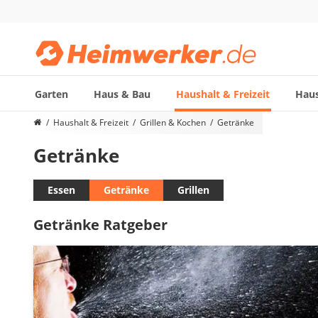
Garten
Haus & Bau
Haushalt & Freizeit
Haus
Die beliebtesten Vergleiche nach Kategorie
Haushalt & Freizeit
Grillen & Kochen
Getränke
Haushalt & Freizeit
Getränke
Diascanner
Walkie-Talkie Kinder
Nachtsichtgerät
Essen
Getränke
Grillen
Stunt-Scooter
Getränke Ratgeber
Gusseisen Bräter
Induktionskochfeld
Tischgeschirrspüler
Elektronische Dartscheibe
Wildkamera
Wischmopp