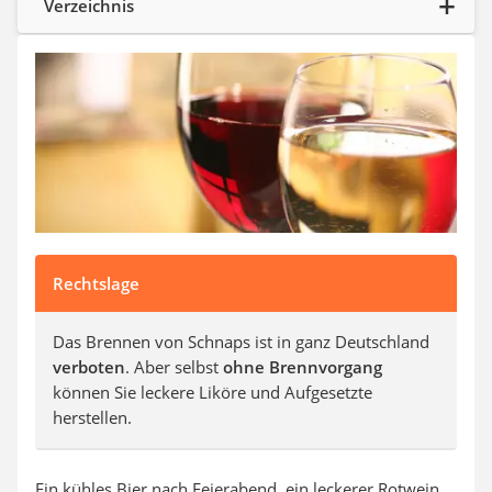
Verzeichnis
SUP-Board
Ferngesteuertes Auto
Subwoofer
Beheizbare Handschuhe
Rechtslage
Das Brennen von Schnaps ist in ganz Deutschland
verboten
. Aber selbst
ohne Brennvorgang
können Sie leckere Liköre und Aufgesetzte
herstellen.
Ein kühles Bier nach Feierabend, ein leckerer Rotwein