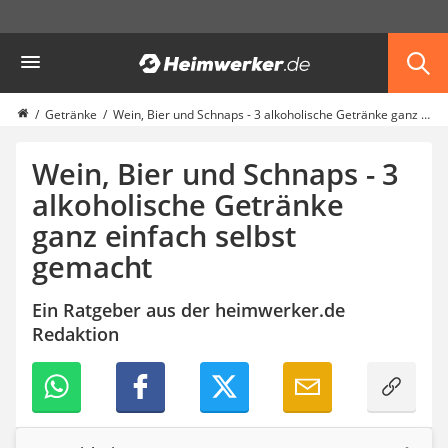
Die beliebtesten Vergleiche nach Kategorie
Heimwerker
Haushalt & Freizeit
Diascanner
Walkie-Talkie Kinder
Getränke
Wein, Bier und Schnaps - 3 alkoholische Getränke ganz einfach selbst gemacht
Nachtsichtgerät
Stunt-Scooter
Wein, Bier und Schnaps - 3
Gusseisen Bräter
alkoholische Getränke
Induktionskochfeld
ganz einfach selbst
Tischgeschirrspüler
Elektronische Dartscheibe
gemacht
Wildkamera
Wischmopp
Ein Ratgeber aus der heimwerker.de
Beschriftungsgerät
Redaktion
Trinkflasche
Thermokanne
Elektrische Pfeffermühle
Waschsauger
Geflügelschere