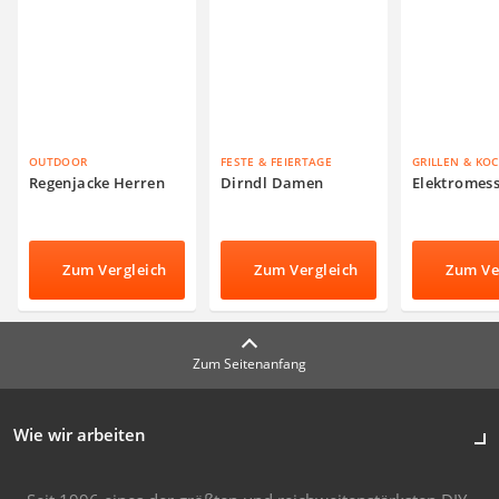
OUTDOOR
FESTE & FEIERTAGE
GRILLEN & KO
Regenjacke Herren
Dirndl Damen
Elektromes
Zum Vergleich
Zum Vergleich
Zum Ve
Zum Seitenanfang
Wie wir arbeiten