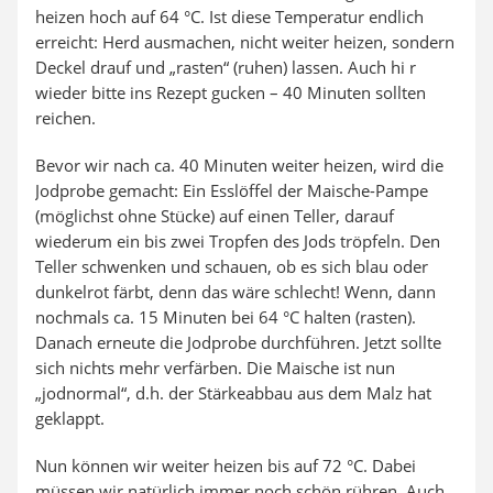
heizen hoch auf 64 °C. Ist diese Temperatur endlich
erreicht: Herd ausmachen, nicht weiter heizen, sondern
Deckel drauf und „rasten“ (ruhen) lassen. Auch hi r
wieder bitte ins Rezept gucken – 40 Minuten sollten
reichen.
Bevor wir nach ca. 40 Minuten weiter heizen, wird die
Jodprobe gemacht: Ein Esslöffel der Maische-Pampe
(möglichst ohne Stücke) auf einen Teller, darauf
wiederum ein bis zwei Tropfen des Jods tröpfeln. Den
Teller schwenken und schauen, ob es sich blau oder
dunkelrot färbt, denn das wäre schlecht! Wenn, dann
nochmals ca. 15 Minuten bei 64 °C halten (rasten).
Danach erneute die Jodprobe durchführen. Jetzt sollte
sich nichts mehr verfärben. Die Maische ist nun
„jodnormal“, d.h. der Stärkeabbau aus dem Malz hat
geklappt.
Nun können wir weiter heizen bis auf 72 °C. Dabei
müssen wir natürlich immer noch schön rühren. Auch