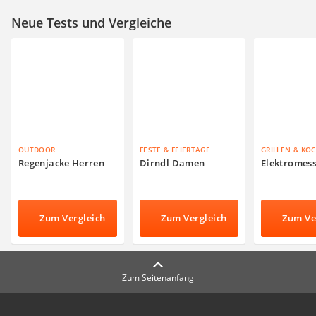
Neue Tests und Vergleiche
OUTDOOR
FESTE & FEIERTAGE
GRILLEN & KO
Regenjacke Herren
Dirndl Damen
Elektromes
Zum Vergleich
Zum Vergleich
Zum Ve
Zum Seitenanfang