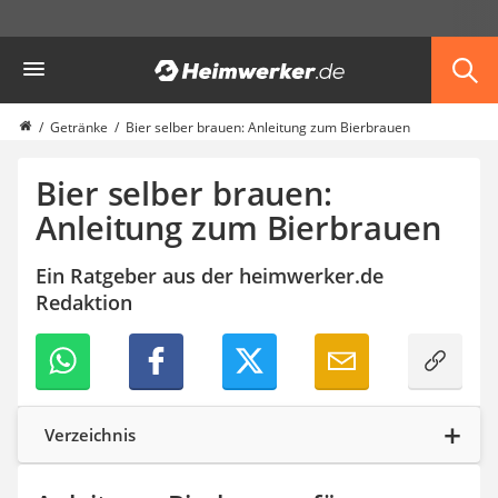
Die beliebtesten Vergleiche nach Kategorie
Heimwerker
Haushalt & Freizeit
Diascanner
Walkie-Talkie Kinder
Getränke
Bier selber brauen: Anleitung zum Bierbrauen
Nachtsichtgerät
Stunt-Scooter
Bier selber brauen:
Gusseisen Bräter
Anleitung zum Bierbrauen
Induktionskochfeld
Tischgeschirrspüler
Ein Ratgeber aus der heimwerker.de
Elektronische Dartscheibe
Redaktion
Wildkamera
Wischmopp
Beschriftungsgerät
Trinkflasche
Thermokanne
Elektrische Pfeffermühle
Verzeichnis
Waschsauger
Geflügelschere