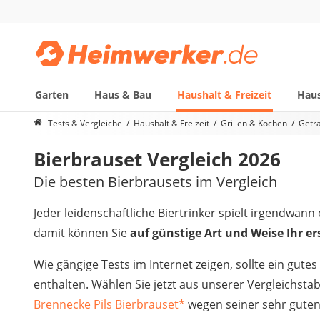
Garten
Haus & Bau
Haushalt & Freizeit
Haus
Die beliebtesten Vergleiche nach Kategorie
Tests & Vergleiche
Haushalt & Freizeit
Grillen & Kochen
Getr
Haushalt & Freizeit
Bierbrauset Vergleich 2026
Diascanner
Walkie-Talkie Kinder
Die besten Bierbrausets im Vergleich
Nachtsichtgerät
Stunt-Scooter
Jeder leidenschaftliche Biertrinker spielt irgendwa
Gusseisen Bräter
damit können Sie
auf günstige Art und Weise Ihr er
Induktionskochfeld
Tischgeschirrspüler
Wie gängige Tests im Internet zeigen, sollte ein gu
Elektronische Dartscheibe
enthalten. Wählen Sie jetzt aus unserer Vergleichstab
Wildkamera
Brennecke Pils Bierbrauset
*
wegen seiner sehr guten
Wischmopp