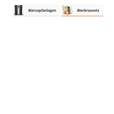
Beschriftungsgerät
Bierzapfanlagen
Bierbrausets
Trinkflasche
Thermokanne
Elektrische Pfeffermühle
Waschsauger
Geflügelschere
SUP-Board
Ferngesteuertes Auto
Subwoofer
Beheizbare Handschuhe