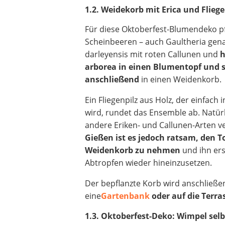
1.2. Weidekorb mit Erica und Fliege
Für diese Oktoberfest-Blumendeko pf
Scheinbeeren – auch Gaultheria gena
darleyensis mit roten Callunen und
h
arborea in einen Blumentopf und s
anschließend
in einen Weidenkorb.
Ein Fliegenpilz aus Holz, der einfach 
wird, rundet das Ensemble ab. Natü
andere Eriken- und Callunen-Arten 
Gießen ist es jedoch ratsam, den 
Weidenkorb zu nehmen
und ihn er
Abtropfen wieder hineinzusetzen.
Der bepflanzte Korb wird anschließe
eine
Gartenbank
oder auf die Terra
1.3. Oktoberfest-Deko: Wimpel selb