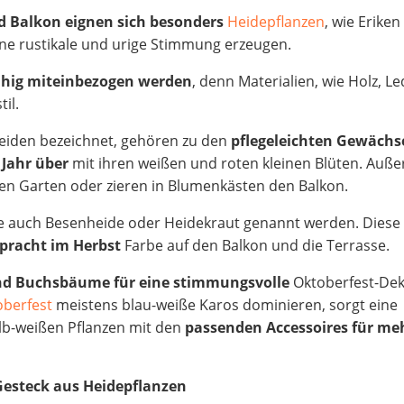
d Balkon eignen sich besonders
Heidepflanzen
, wie Erike
eine rustikale und urige Stimmung erzeugen.
hig miteinbezogen werden
, denn Materialien, wie Holz, L
il.
Heiden bezeichnet, gehören zu den
pflegeleichten Gewäch
 Jahr über
mit ihren weißen und roten kleinen Blüten. Auße
en Garten oder zieren in Blumenkästen den Balkon.
die auch Besenheide oder Heidekraut genannt werden. Dies
npracht im Herbst
Farbe auf den Balkon und die Terrasse.
nd Buchsbäume für eine stimmungsvolle
Oktoberfest-Dek
oberfest
meistens blau-weiße Karos dominieren, sorgt eine
lb-weißen Pflanzen mit den
passenden Accessoires für me
Gesteck aus Heidepflanzen