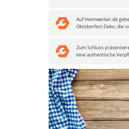
Beschriftungsgerät
Trinkflasche
Auf Heimwerker.de geben
Thermokanne
Oktoberfest-Deko, die s
Elektrische Pfeffermühle
Waschsauger
Geflügelschere
Zum Schluss präsentiere
SUP-Board
eine authentische Verpf
Ferngesteuertes Auto
Subwoofer
Beheizbare Handschuhe