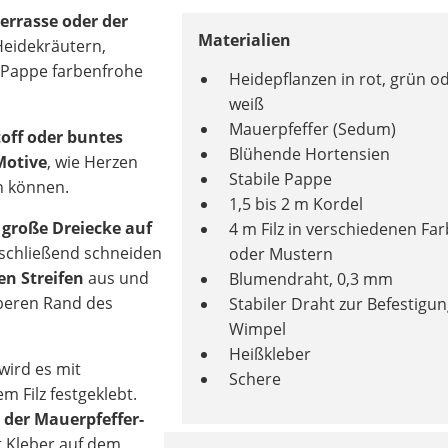
errasse oder der
Materialien
Heidekräutern,
 Pappe farbenfrohe
Heidepflanzen in rot, grün o
weiß
Mauerpfeffer (Sedum)
off oder buntes
Blühende Hortensien
Motive
, wie Herzen
Stabile Pappe
n können.
1,5 bis 2 m Kordel
 große Dreiecke auf
4 m Filz in verschiedenen Fa
nschließend schneiden
oder Mustern
en Streifen
aus und
Blumendraht, 0,3 mm
oberen Rand des
Stabiler Draht zur Befestigu
Wimpel
Heißkleber
wird es mit
Schere
 Filz festgeklebt.
 der Mauerpfeffer-
t Kleber auf dem