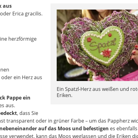
k aus
 oder Erica gracilis.
eine herzförmige
unen
 oder ein Herz aus
Ein Spatzl-Herz aus weißen und ro
Eriken.
ück Pappe ein
s aus.
edeckt
, dass Sie
hst transparent oder in grüner Farbe – um das Pappherz wic
 nebeneinander auf das Moos und befestigen
es ebenfalls
sse verwendet, kann das Moos weglassen und die Eriken di