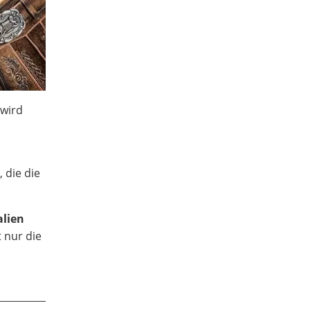
 wird
o
, die die
alien
t nur die