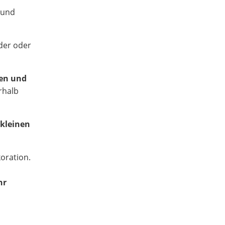
n und
eder oder
sen und
rhalb
e
kleinen
oration.
hr