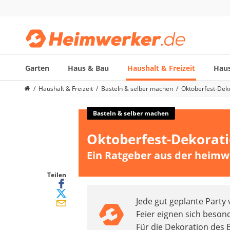
Garten
Haus & Bau
Haushalt & Freizeit
Haus
Die beliebtesten Vergleiche nach Kategorie
Haushalt & Freizeit
Basteln & selber machen
Oktoberfest-Deko
Haushalt & Freizeit
Diascanner
Basteln & selber machen
Walkie-Talkie Kinder
Oktoberfest-Dekoratio
Nachtsichtgerät
Stunt-Scooter
Ein Ratgeber aus der heimw
Gusseisen Bräter
Induktionskochfeld
Teilen
Tischgeschirrspüler
Jede gut geplante Party
Elektronische Dartscheibe
Feier eignen sich beso
Wildkamera
Für die Dekoration des 
Wischmopp