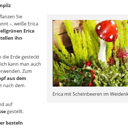
npilz
lanzen Sie
nnt –, weiße Erica
ellgrünen Erica
tellen ihn
in die Erde gesteckt
rlich kann man auch
verwenden. Zum
Topf aus dem
st nach dem
Erica mit Scheinbeeren im Weiden
nd auf
sse
gestellt.
er basteln