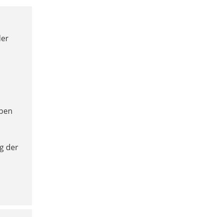
der
rben
ng der