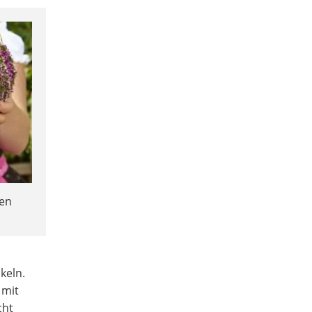
ten
keln.
 mit
cht