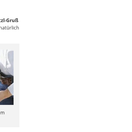
tzl-Gruß
natürlich
Zum