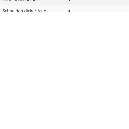
Schneiden dicker Äste
Ja
Grüntek Silberschnitt
Derzeit ab 19,00 € verfügbar
Zum Amazon Angebot
Zum Ebay Angebot
Drahtabschneider
Nein
Schneiden dicker Äste
Ja
Julie S.