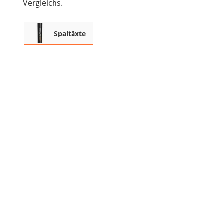
Vergleichs.
Akku-Vertikutierer
Koifutter
Spaltäxte
Kassettenmarkise
Bosch-Heckenschere
Stihl-Laubbläser
Minidumper
Auffahrrampe