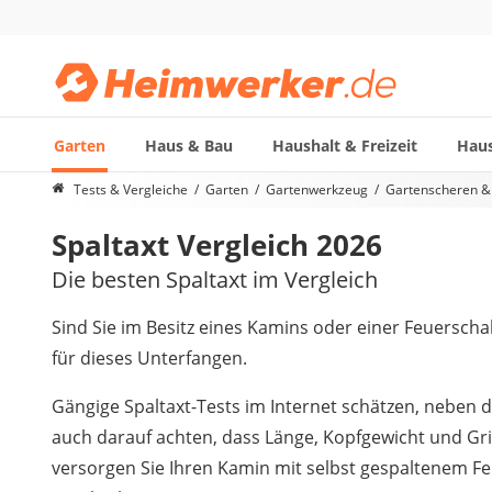
Garten
Haus & Bau
Haushalt & Freizeit
Haus
Die beliebtesten Vergleiche nach Kategorie
Tests & Vergleiche
Garten
Gartenwerkzeug
Gartenscheren &
Garten
Spaltaxt Vergleich 2026
Akku-Laubsauger
Faltpavillon
Die besten Spaltaxt im Vergleich
Motorhacke
Schlauchtrommel
Sind Sie im Besitz eines Kamins oder einer Feuerscha
Solar-Lichterkette außen
für dieses Unterfangen.
Teleskopleiter
Ameisengift
Gängige Spaltaxt-Tests im Internet schätzen, neben 
Pavillon
auch darauf achten, dass Länge, Kopfgewicht und Grif
Sichtschutzstreifen
versorgen Sie Ihren Kamin mit selbst gespaltenem Fe
Akku-Laubbläser