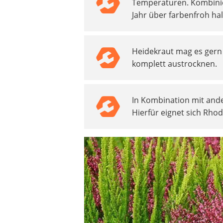
Temperaturen. Kombinie
Akku-Vertikutierer
Jahr über farbenfroh hal
Koifutter
Kassettenmarkise
Bosch-Heckenschere
Heidekraut mag es gern 
Stihl-Laubbläser
komplett austrocknen.
Minidumper
Auffahrrampe
In Kombination mit and
Hierfür eignet sich Rho