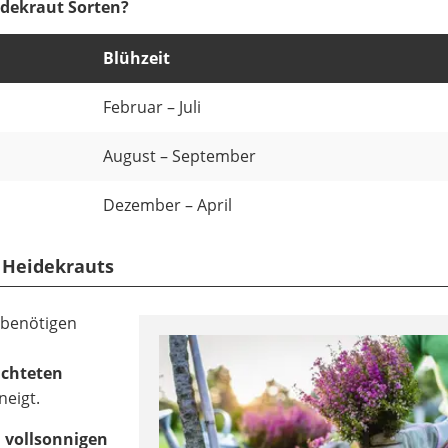
idekraut Sorten?
Blühzeit
Februar – Juli
August – September
Dezember – April
 Heidekrauts
 benötigen
uchteten
neigt.
 vollsonnigen