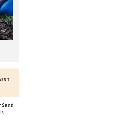
eren
r Sand
ls