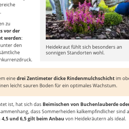
ereiche
.
en zu
s vor der
et werden
:
 unter den
Heidekraut fühlt sich besonders an
sämtliche
sonnigen Standorten wohl.
nkurrenzdruck.
em eine
drei Zentimeter dicke Rindenmulchschicht
im ob
e einen leicht sauren Boden für ein optimales Wachstum.
tet ist, hat sich das
Beimischen von Buchenlauberde ode
usammenhang, dass Sommerheiden kalkempfindlicher sind a
4,5 und 6,5 gilt beim Anbau
von Heidekräutern als ideal.