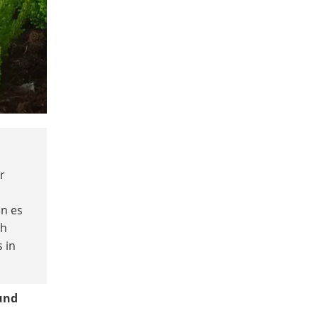
r
en es
ch
 in
und