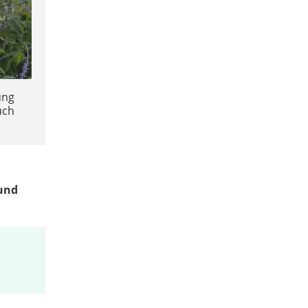
ung
uch
und