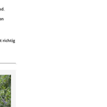
nd
.
en
 richtig