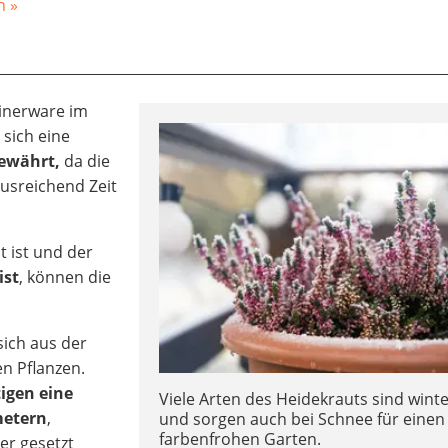
n »
ainerware im
sich eine
ewährt,
da die
ausreichend Zeit
t ist und der
ist
, können die
sich aus der
n Pflanzen.
igen eine
Viele Arten des Heidekrauts sind wint
metern
,
und sorgen auch bei Schnee für einen
farbenfrohen Garten.
er gesetzt