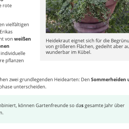
e rote
en vielfältigen
Erikas
ht von
weißen
Heidekraut eignet sich für die Begrün
benen
von größeren Flächen, gedeiht aber a
wunderbar im Kübel.
 individuelle
re pflanzen
chen zwei grundlegenden Heidearten: Den
Sommerheiden 
tephase unterscheiden.
mbiniert, können Gartenfreunde so da
s
gesamte Jahr über
n.