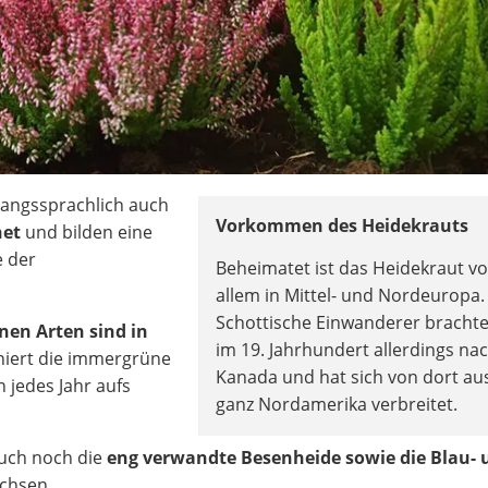
gangssprachlich auch
Vorkommen des Heidekrauts
net
und bilden eine
e der
Beheimatet ist das Heidekraut vo
allem in Mittel- und Nordeuropa.
Schottische Einwanderer bracht
nen Arten sind in
im 19. Jahrhundert allerdings na
niert die immergrüne
Kanada und hat sich von dort aus
 jedes Jahr aufs
ganz Nordamerika verbreitet.
auch noch die
eng verwandte Besenheide sowie die Blau- 
chsen.