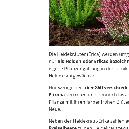
Die Heidekräuter (Erica) werden um
nur
als Heiden oder Erikas bezeich
eigene Pflanzengattung in der Famili
Heidekrautgewächse.
Nur wenige der
über 860 verschiede
Europa
vertreten und dennoch faszi
Pflanze mit ihren farbenfrohen Blüten
Neue.
Neben der Heidekraut-Erika zählen 
Preiselbeere
zu den Heidekrautgewä