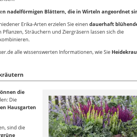
re
n nadelförmigen Blättern, die in Wirteln angeordnet si
edener Erika-Arten erzielen Sie einen
dauerhaft blühend
 Pflanzen, Sträuchern und Ziergräsern lassen sich die
 kombinieren.
r.de alle wissenswerten Informationen, wie Sie
Heidekraut
ekräutern
können die
en: Die
en Hausgarten
n, sind die
rgrüne