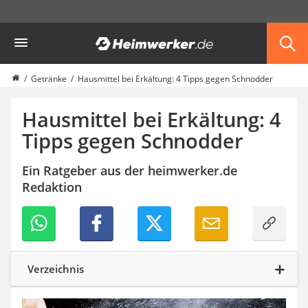
Die beliebtesten Vergleiche nach Kategorie
Heimwerker
Haushalt & Freizeit
Diascanner
Walkie-Talkie Kinder
Getränke
Hausmittel bei Erkältung: 4 Tipps gegen Schnodder
Nachtsichtgerät
Stunt-Scooter
Hausmittel bei Erkältung: 4
Gusseisen Bräter
Tipps gegen Schnodder
Induktionskochfeld
Tischgeschirrspüler
Ein Ratgeber aus der heimwerker.de
Elektronische Dartscheibe
Redaktion
Wildkamera
Wischmopp
Beschriftungsgerät
Trinkflasche
Thermokanne
Elektrische Pfeffermühle
Verzeichnis
Waschsauger
Geflügelschere