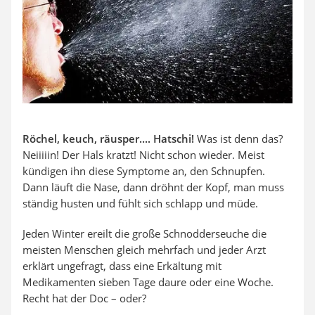
SUP-Board
Ferngesteuertes Auto
Subwoofer
Beheizbare Handschuhe
Röchel, keuch, räusper.... Hatschi!
Was ist denn das?
Neiiiiin! Der Hals kratzt! Nicht schon wieder. Meist
kündigen ihn diese Symptome an, den Schnupfen.
Dann läuft die Nase, dann dröhnt der Kopf, man muss
ständig husten und fühlt sich schlapp und müde.
Jeden Winter ereilt die große Schnodderseuche die
meisten Menschen gleich mehrfach und jeder Arzt
erklärt ungefragt, dass eine Erkältung mit
Medikamenten sieben Tage daure oder eine Woche.
Recht hat der Doc – oder?