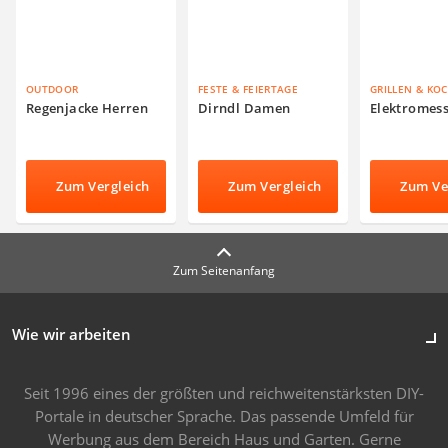
OUTDOOR
FESTE & FEIERTAGE
GRILLEN & KO
Regenjacke Herren
Dirndl Damen
Elektromes
Zum Vergleich
Zum Vergleich
Zum Ve
Zum Seitenanfang
Wie wir arbeiten
Seit 1996 eines der größten und reichweitenstärksten DIY-
Portale in deutscher Sprache. Das passende Umfeld für
Werbung aus dem Bereich Haus und Garten. Gerne