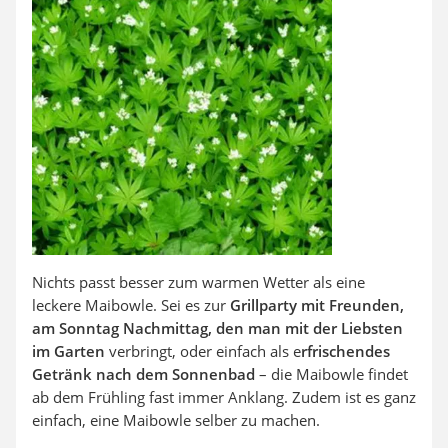
SUP-Board
Ferngesteuertes Auto
Subwoofer
Beheizbare Handschuhe
Nichts passt besser zum warmen Wetter als eine
leckere Maibowle. Sei es zur
Grillparty mit Freunden,
am Sonntag Nachmittag, den man mit der Liebsten
im Garten
verbringt, oder einfach als e
rfrischendes
Getränk nach dem Sonnenbad
– die Maibowle findet
ab dem Frühling fast immer Anklang. Zudem ist es ganz
einfach, eine Maibowle selber zu machen.