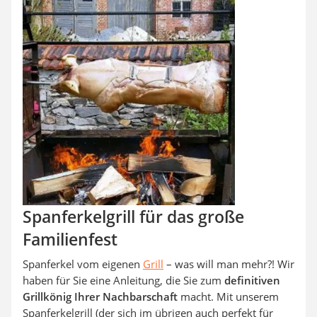
SUP-Board
Ferngesteuertes Auto
Subwoofer
Beheizbare Handschuhe
Spanferkelgrill für das große
Familienfest
Spanferkel vom eigenen
Grill
– was will man mehr?! Wir
haben für Sie eine Anleitung, die Sie zum
definitiven
Grillkönig Ihrer Nachbarschaft
macht. Mit unserem
Spanferkelgrill (der sich im übrigen auch perfekt für