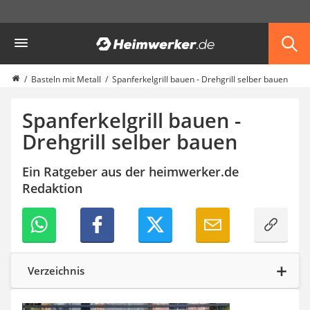
Die beliebtesten Vergleiche nach Kategorie
Heimwerker
Haushalt & Freizeit
Diascanner
Walkie-Talkie Kinder
Basteln mit Metall
Spanferkelgrill bauen - Drehgrill selber bauen
Nachtsichtgerät
Stunt-Scooter
Spanferkelgrill bauen -
Gusseisen Bräter
Drehgrill selber bauen
Induktionskochfeld
Tischgeschirrspüler
Ein Ratgeber aus der heimwerker.de
Elektronische Dartscheibe
Redaktion
Wildkamera
Wischmopp
Beschriftungsgerät
Trinkflasche
Thermokanne
Elektrische Pfeffermühle
Verzeichnis
Waschsauger
Geflügelschere