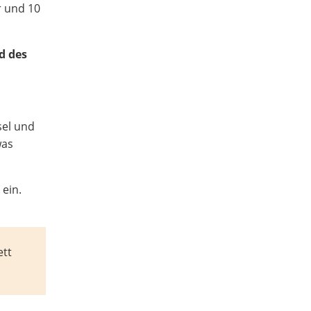
r und 10
d des
sel und
was
 ein.
ett