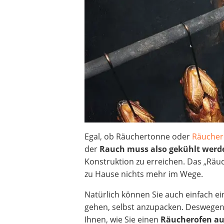
Beschriftungsgerät
Trinkflasche
Thermokanne
Elektrische Pfeffermühle
Waschsauger
Geflügelschere
SUP-Board
Ferngesteuertes Auto
Subwoofer
Beheizbare Handschuhe
Egal, ob Räuchertonne oder
Räucher
der
Rauch muss also gekühlt werd
Konstruktion zu erreichen. Das „Räu
zu Hause nichts mehr im Wege.
Natürlich können Sie auch einfach e
gehen, selbst anzupacken. Deswegen v
Ihnen, wie Sie einen
Räucherofen au