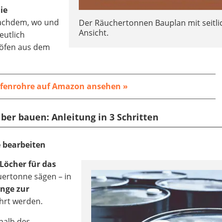
die
nachdem, wo und
Der Räuchertonnen Bauplan mit seitli
Ansicht.
deutlich
röfen aus dem
fenrohre auf Amazon ansehen »
ber bauen: Anleitung in 3 Schritten
 bearbeiten
Löcher für das
uertonne sägen – in
ange zur
hrt werden.
halb des