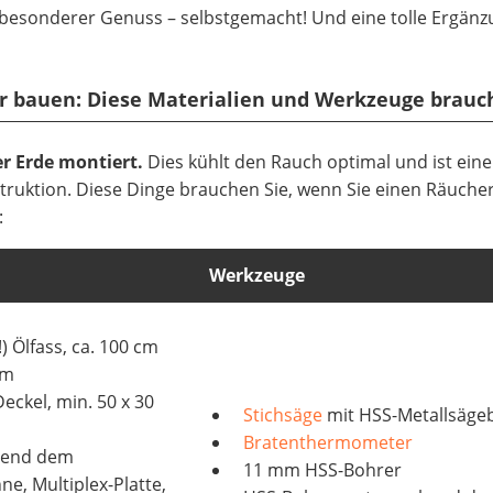
besonderer Genuss – selbstgemacht! Und eine tolle Ergänz
er bauen: Diese Materialien und Werkzeuge brauc
er Erde montiert.
Dies kühlt den Rauch optimal und ist eine
truktion. Diese Dinge brauchen Sie, wenn Sie einen Räuche
:
Werkzeuge
) Ölfass, ca. 100 cm
mm
eckel, min. 50 x 30
Stichsäge
mit HSS-Metallsägeb
Bratenthermometer
chend dem
11 mm HSS-Bohrer
, Multiplex-Platte,