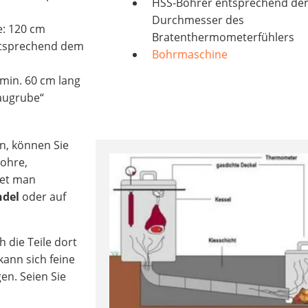
HSS-Bohrer entsprechend d
Durchmesser des
e: 120 cm
Bratenthermometerfühlers
ntsprechend dem
Bohrmaschine
 min. 60 cm lang
Baugrube“
n, können Sie
rohre,
det man
ndel
oder auf
h die Teile dort
kann sich feine
en. Seien Sie