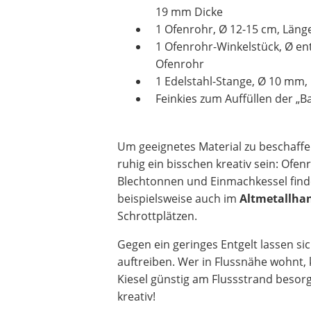
19 mm Dicke
1 Ofenrohr, Ø 12-15 cm, Läng
1 Ofenrohr-Winkelstück, Ø e
Ofenrohr
1 Edelstahl-Stange, Ø 10 mm,
Feinkies zum Auffüllen der „
Um geeignetes Material zu beschaffe
ruhig ein bisschen kreativ sein: Ofen
Blechtonnen und Einmachkessel fin
beispielsweise auch im
Altmetallha
Schrottplätzen.
Gegen ein geringes Entgelt lassen sic
auftreiben. Wer in Flussnähe wohnt, 
Kiesel günstig am Flussstrand besorg
kreativ!