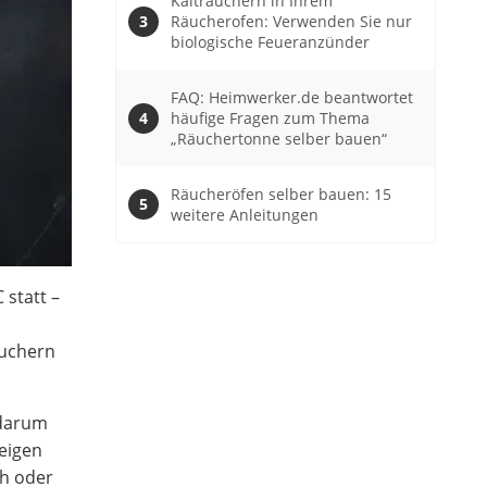
Kalträuchern in Ihrem
Räucherofen: Verwenden Sie nur
biologische Feueranzünder
FAQ: Heimwerker.de beantwortet
häufige Fragen zum Thema
„Räuchertonne selber bauen“
Räucheröfen selber bauen: 15
weitere Anleitungen
 statt –
äuchern
 darum
zeigen
ch oder