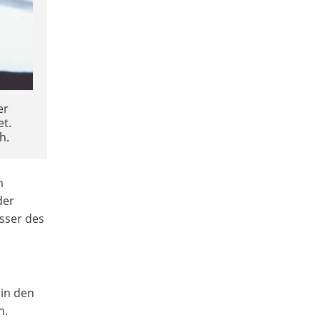
er
et.
h.
m
der
sser des
in den
n.