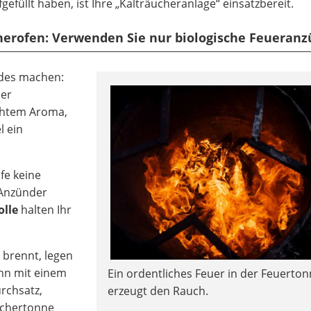
efüllt haben, ist Ihre „Kalträucheranlage“ einsatzbereit.
herofen: Verwenden Sie nur biologische Feueran
des machen:
der
chtem Aroma,
l ein
fe keine
 Anzünder
olle
halten Ihr
 brennt, legen
ihn mit einem
Ein ordentliches Feuer in der Feuerto
urchsatz,
erzeugt den Rauch.
uchertonne