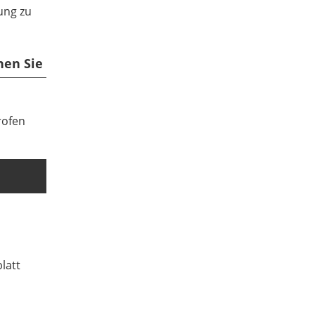
ung zu
hen Sie
rofen
latt