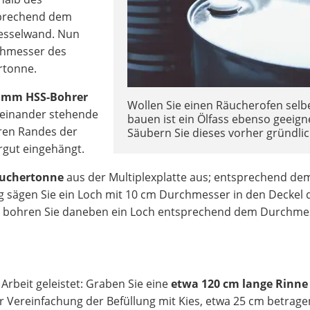
sprechend dem
Kesselwand. Nun
rchmesser des
rtonne.
 mm HSS-Bohrer
Wollen Sie einen Räucherofen selb
ueinander stehende
bauen ist ein Ölfass ebenso geeign
ren Randes der
Säubern Sie dieses vorher gründlic
rgut eingehängt.
äuchertonne
aus der Multiplexplatte aus; entsprechend de
sägen Sie ein Loch mit 10 cm Durchmesser in den Deckel 
r
bohren Sie daneben ein Loch entsprechend dem Durchme
 Arbeit geleistet: Graben Sie eine
etwa 120 cm lange Rinne
ur Vereinfachung der Befüllung mit Kies, etwa 25 cm betrage