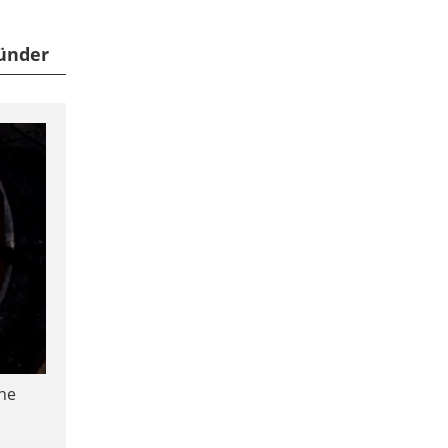
zünder
nne