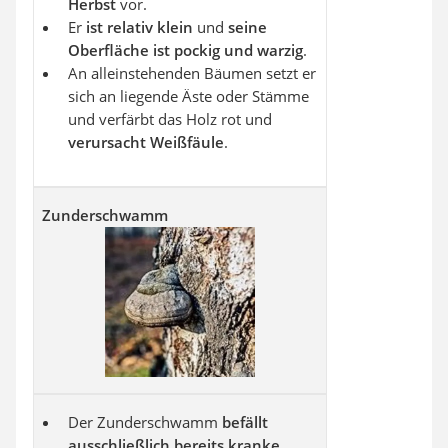
Herbst
vor.
Er
ist relativ klein
und
seine
Oberfläche ist pockig und warzig
.
An alleinstehenden Bäumen setzt er
sich an liegende Äste oder Stämme
und verfärbt das Holz rot und
verursacht Weißfäule
.
Zunderschwamm
Der Zunderschwamm
befällt
ausschließlich bereits kranke