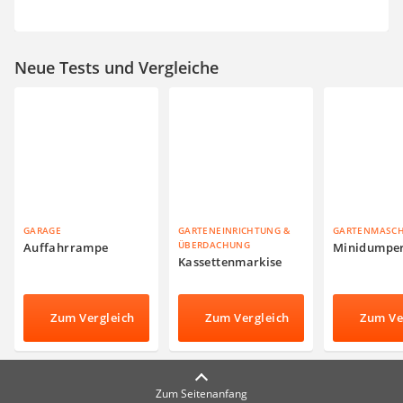
Neue Tests und Vergleiche
GARAGE
GARTENEINRICHTUNG &
GARTENMASC
ÜBERDACHUNG
Auffahrrampe
Minidumpe
Kassettenmarkise
Zum Vergleich
Zum Vergleich
Zum Ve
Zum Seitenanfang