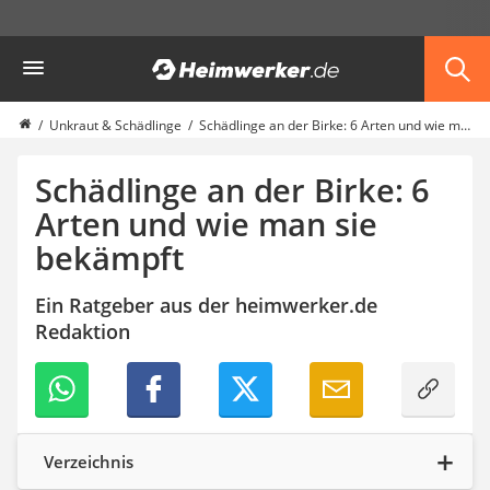
Die beliebtesten Vergleiche nach Kategorie
Heimwerker
Garten
Akku-Laubsauger
Faltpavillon
Unkraut & Schädlinge
Schädlinge an der Birke: 6 Arten und wie man sie bekämpft
Motorhacke
Schlauchtrommel
Schädlinge an der Birke: 6
Solar-Lichterkette außen
Arten und wie man sie
Teleskopleiter
bekämpft
Ameisengift
Pavillon
Sichtschutzstreifen
Ein Ratgeber aus der heimwerker.de
Akku-Laubbläser
Redaktion
Akku-Vertikutierer
Koifutter
Kassettenmarkise
Bosch-Heckenschere
Stihl-Laubbläser
Verzeichnis
Minidumper