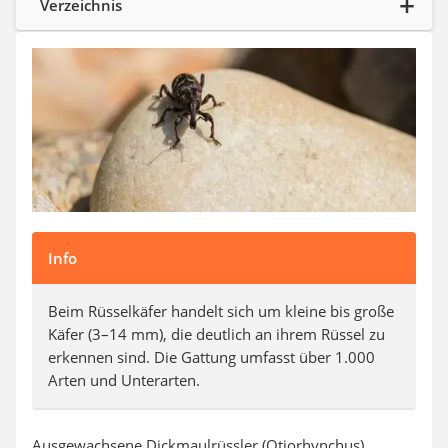
Verzeichnis
Auffahrrampe
Info
Beim Rüsselkäfer handelt sich um kleine bis große
Käfer (3–14 mm), die deutlich an ihrem Rüssel zu
erkennen sind. Die Gattung umfasst über 1.000
Arten und Unterarten.
Ausgewachsene Dickmaulrüssler (Otiorhynchus)