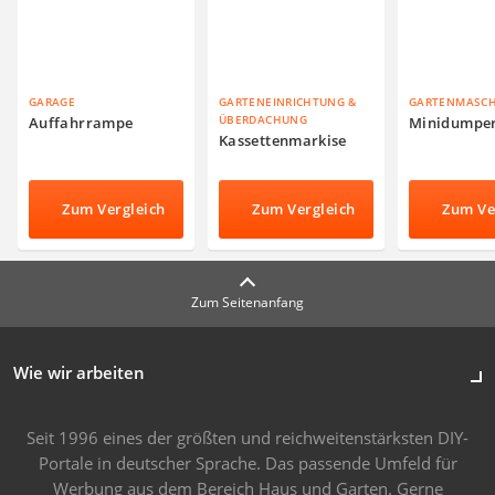
GARAGE
GARTENEINRICHTUNG &
GARTENMASC
ÜBERDACHUNG
Auffahrrampe
Minidumpe
Kassettenmarkise
Zum Vergleich
Zum Vergleich
Zum Ve
Zum Seitenanfang
Wie wir arbeiten
Seit 1996 eines der größten und reichweitenstärksten DIY-
Portale in deutscher Sprache. Das passende Umfeld für
Werbung aus dem Bereich Haus und Garten. Gerne