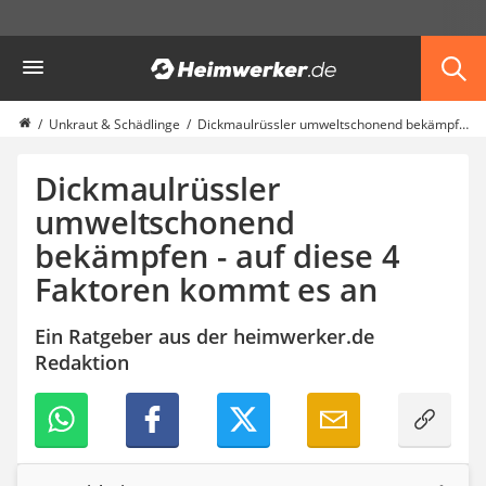
Die beliebtesten Vergleiche nach Kategorie
Heimwerker
Garten
Akku-Laubsauger
Faltpavillon
Unkraut & Schädlinge
Dickmaulrüssler umweltschonend bekämpfen - auf diese 4 Faktoren kommt es an
Motorhacke
Schlauchtrommel
Dickmaulrüssler
Solar-Lichterkette außen
umweltschonend
Teleskopleiter
bekämpfen - auf diese 4
Ameisengift
Pavillon
Faktoren kommt es an
Sichtschutzstreifen
Akku-Laubbläser
Ein Ratgeber aus der heimwerker.de
Akku-Vertikutierer
Redaktion
Koifutter
Kassettenmarkise
Bosch-Heckenschere
Stihl-Laubbläser
Minidumper