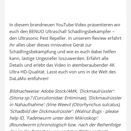
In diesem brandneuen YouTube-Video präsentieren wir
euch den BENUO Ultraschall Schädlingsbekämpfer –
den Ultrasonic Pest Repeller. In unserem Review erfahrt
ihr alles über dieses innovative Gerät zur
Schädlingsbekämpfung und wie es euch dabei helfen
kann, lästige Ungeziefer loszuwerden. Erfahrt alle
Details und erlebt das Video in atemberaubender 4K
Ultra HD-Qualität. Lasst euch von uns in die Welt des
DaLaMo entführen!
Bildnachweise: Adobe Stock/AMK, 'Dickmaulrüssler':
(Sitona sp.? (Curculionidae: Entiminae), 'Dickmaulrüssler
in Nahaufnahme': (Vine Weevil (Otiorhynchus sulcatus),
'Schadbild der Dickmaulrüssler': (Walnut Bugs - please
help ID, 'Fadenwurm unter dem Mikroskop':
(Roundworm (chronologisch bzw. nach der Reihenfolge