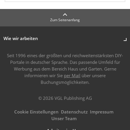
Zum Seitenanfang
Wie wir arbeiten
Seit 1996 eines der größten und reichweitenstärksten DIY-
Portale in deutscher Sprache. Das passende Umfeld für
Werbung aus dem Bereich Haus und Garten. Gerne
informieren wir Sie
per Mail
über unsere
Buchungsmöglichkeiten.
© 2026 VGL Publishing AG
Cookie Einstellungen
Datenschutz
Impressum
Unser Team