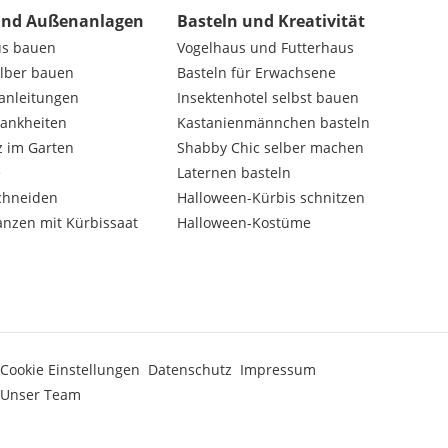
und Außenanlagen
Basteln und Kreativität
us bauen
Vogelhaus und Futterhaus
elber bauen
Basteln für Erwachsene
nanleitungen
Insektenhotel selbst bauen
rankheiten
Kastanienmännchen basteln
z im Garten
Shabby Chic selber machen
e
Laternen basteln
chneiden
Halloween-Kürbis schnitzen
anzen mit Kürbissaat
Halloween-Kostüme
Cookie Einstellungen
Datenschutz
Impressum
Unser Team