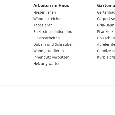
Arbeiten im Haus
Garten 
Fliesen legen
Gartenha
Wände streichen
Carport s
Tapezieren
Grill-Bau
Elektroinstallation und
Pflanzenk
Elektroarbeiten
Holzschut
Dübeln und Schrauben
Apfelernt
Wand grundieren
Gehölze s
Innenputz verputzen
Kürbis pfl
Heizung warten