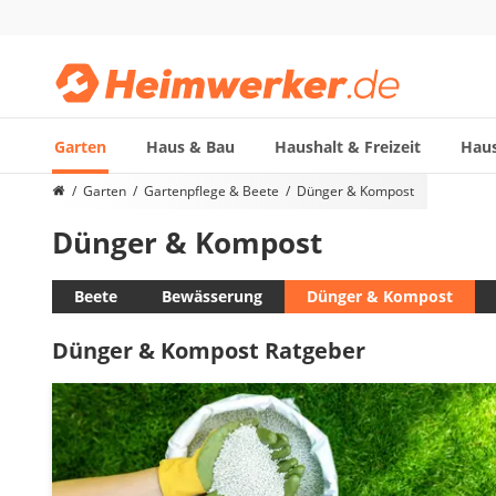
Garten
Haus & Bau
Haushalt & Freizeit
Haus
Die beliebtesten Vergleiche nach Kategorie
Garten
Gartenpflege & Beete
Dünger & Kompost
Garten
Dünger & Kompost
Akku-Laubsauger
Faltpavillon
Motorhacke
Beete
Bewässerung
Dünger & Kompost
Schlauchtrommel
Dünger & Kompost Ratgeber
Solar-Lichterkette außen
Teleskopleiter
Ameisengift
Pavillon
Sichtschutzstreifen
Akku-Laubbläser