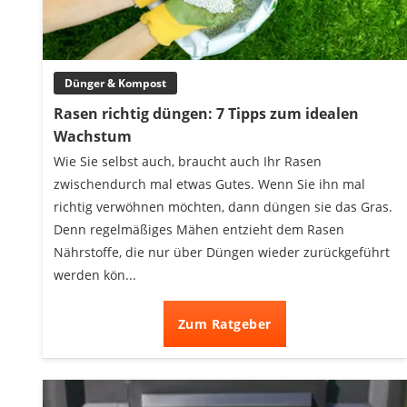
Akku-Vertikutierer
Koifutter
Kassettenmarkise
Dünger & Kompost
Bosch-Heckenschere
Stihl-Laubbläser
Rasen richtig düngen: 7 Tipps zum idealen
Minidumper
Wachstum
Auffahrrampe
Wie Sie selbst auch, braucht auch Ihr Rasen
zwischendurch mal etwas Gutes. Wenn Sie ihn mal
richtig verwöhnen möchten, dann düngen sie das Gras.
Denn regelmäßiges Mähen entzieht dem Rasen
Nährstoffe, die nur über Düngen wieder zurückgeführt
werden kön...
Zum Ratgeber