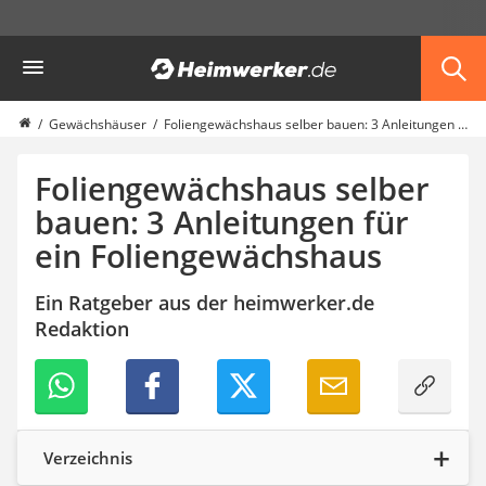
Die beliebtesten Vergleiche nach Kategorie
Heimwerker
Garten
Akku-Laubsauger
Faltpavillon
Gewächshäuser
Foliengewächshaus selber bauen: 3 Anleitungen für ein Foliengewächshaus
Motorhacke
Schlauchtrommel
Foliengewächshaus selber
Solar-Lichterkette außen
bauen: 3 Anleitungen für
Teleskopleiter
ein Foliengewächshaus
Ameisengift
Pavillon
Sichtschutzstreifen
Ein Ratgeber aus der heimwerker.de
Akku-Laubbläser
Redaktion
Akku-Vertikutierer
Koifutter
Kassettenmarkise
Bosch-Heckenschere
Stihl-Laubbläser
Verzeichnis
Minidumper