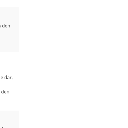
n den
e dar,
n den