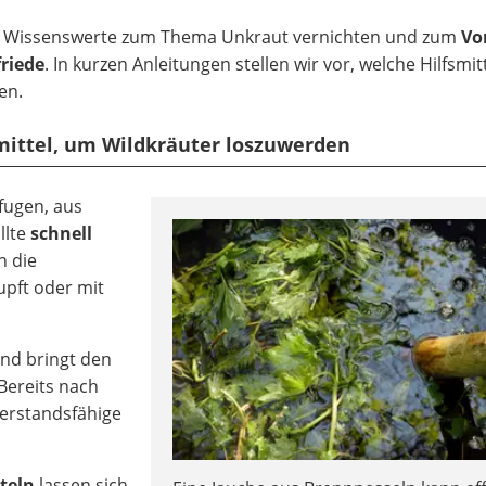
es Wissenswerte zum Thema Unkraut vernichten und zum
Vo
riede
. In kurzen Anleitungen stellen wir vor, welche Hilfsmit
en.
mittel, um Wildkräuter loszuwerden
fugen, aus
llte
schnell
n die
upft oder mit
und bringt den
Bereits nach
erstandsfähige
teln
lassen sich