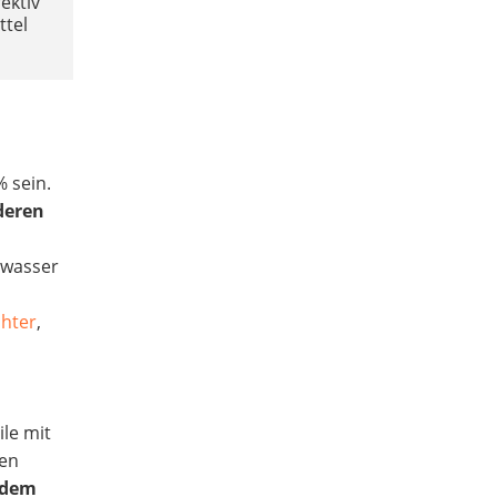
ektiv
ttel
% sein.
deren
gwasser
hter
,
ile mit
sen
 dem