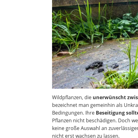
Akku-Vertikutierer
Koifutter
Kassettenmarkise
Bosch-Heckenschere
Stihl-Laubbläser
Minidumper
Auffahrrampe
Wildpflanzen, die
unerwünscht zwisc
bezeichnet man gemeinhin als Unkra
Bedingungen. Ihre
Beseitigung soll
Pflanzen nicht beschädigen. Doch we
keine große Auswahl an zuverlässigen
nicht erst wachsen zu lassen.