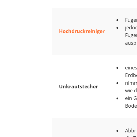
Fuge
jedoc
Hochdruckreiniger
Fuge
auspr
eine
Erdb
nimmt
Unkrautstecher
wie 
ein G
Bode
Abbr