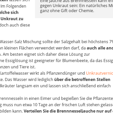
Eine Jauche aus Brennnesseln kann eff
gegen Unkraut sein: Ein natürliches Mi
. Im Folgenden
ganz ohne Gift oder Chemie.
elche sich
n Unkraut zu
edoch auch diese
r Wasser-Salz Mischung sollte der Salzgehalt bei höchstens 7
 an kleinen Flächen verwendet werden darf, da
auch alle an
n
. Am besten eignet sich daher diese Lösung zur
e Essiglösung ist geeigneter für Blumenbeete, da das Essi
anzen und Tiere ist.
Kartoffelwasser wirkt als Pflanzendünger und
Unkrautvernic
e. Das Wasser wird lediglich
über die betroffenen Stellen
dkräuter langsam ein und lassen sich anschließend einfach
Brennnesseln in einen Eimer und begießen Sie die Pflanzente
 muss nun etwa 10 Tage an der frischen Luft stehen gelas
 bilden kann.
Verteilen Sie die Brennnesseljauche nur auf