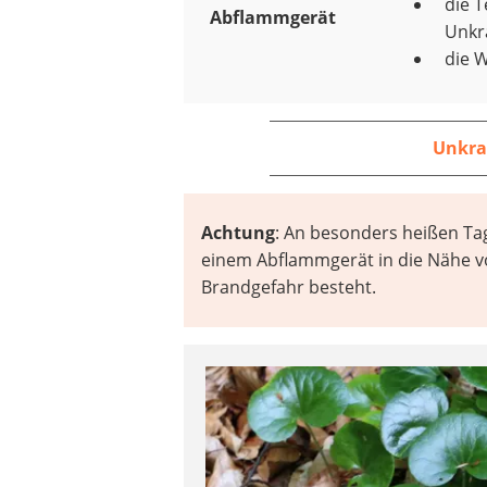
die 
Abflammgerät
Unkra
die W
Unkra
Achtung
: An besonders heißen Tag
einem Abflammgerät in die Nähe v
Brandgefahr besteht.