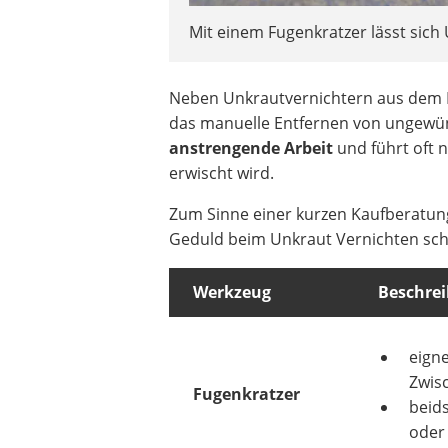
Mit einem Fugenkratzer lässt sich
Neben Unkrautvernichtern aus dem H
das manuelle Entfernen von ungewün
anstrengende Arbeit
und führt oft 
erwischt wird.
Zum Sinne einer kurzen Kaufberatung 
Geduld beim Unkraut Vernichten sc
Werkzeug
Beschre
eign
Zwis
Fugenkratzer
beids
oder 