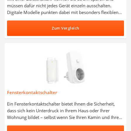
müssen dafür nicht jedes Gerät einzeln ausschalten.
Digitale Modelle punkten dabei mit besonders flexiblen
Einstellmöglichkeiten und lassen sich bei Bedarf sogar in
eine bestehende Smart-Home-Steuerung integrieren. Laut
Zum Vergleich
gängiger Tests im Internet sollte eine gute digitale
Zeitschaltuhr möglichst genau arbeiten und über eine
Vielzahl verschiedener Programme verfügen. Entscheiden
Sie sich jetzt für eine digitale Zeitschaltuhr mit
Zufallsfunktion aus unserer Vergleichstabelle und
schrecken Sie damit potenzielle Einbrecher ab.
Fensterkontaktschalter
Ein Fensterkontaktschalter bietet Ihnen die Sicherheit,
dass sich kein Unterdruck in Ihrem Haus oder Ihrer
Wohnung bildet – selbst wenn Sie Ihren Kamin und Ihre
Dunstabzugshaube zeitgleich benutzen. Wählen Sie jetzt
einen Fensterkontaktschalter aus unserer