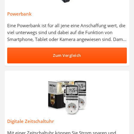
Powerbank
Eine Powerbank ist für all jene eine Anschaffung wert, die
viel unterwegs sind und dabei auf die Funktion von
Smartphone, Tablet oder Kamera angewiesen sind. Damit
gehört die Powerbank in die Tasche eines
Geschäftsreisenden ebenso wie in den Rucksack beim
Zum Vergleich
Survival-Training. Wählen Sie jetzt eine Powerbank aus
unserer Vergleichtabelle, die zumindest das Smartphone
mehrmals aufladen kann, bevor das tragbare Ladegerät
selbst zurück an die Steckdose muss, um den eigenen
Akku aufzuladen. Das raten Nutzer in Tests zu
mitnehmbaren Aufladegeräten.
Digitale Zeitschaltuhr
Mit einer Zeitschaltuhr können Sie Strom sparen und