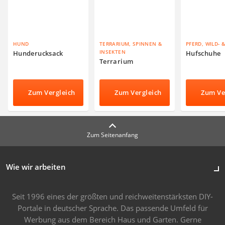
HUND
TERRARIUM, SPINNEN &
PFERD, WILD- 
INSEKTEN
Hunderucksack
Hufschuhe
Terrarium
Zum Vergleich
Zum Vergleich
Zum Ve
Zum Seitenanfang
Wie wir arbeiten
Seit 1996 eines der größten und reichweitenstärksten DIY-
Portale in deutscher Sprache. Das passende Umfeld für
Werbung aus dem Bereich Haus und Garten. Gerne