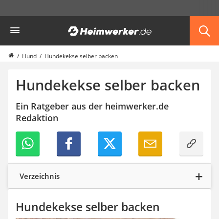
Die beliebtesten Vergleiche nach Kategorie
Heimwerker
Haustiere
Hunderucksack
Hufschuhe
Hund
Hundekekse selber backen
Hundefutter
Koifutter
Hundekekse selber backen
Terrarium
Ein Ratgeber aus der heimwerker.de
Redaktion
Verzeichnis
Hundekekse selber backen