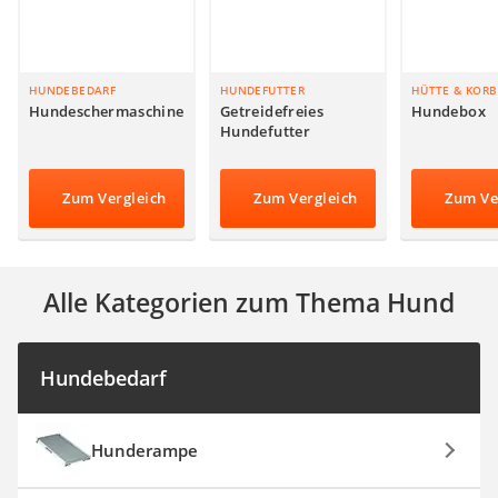
HUNDEBEDARF
HUNDEFUTTER
HÜTTE & KORB
Hundeschermaschine
Getreidefreies
Hundebox
Hundefutter
Zum Vergleich
Zum Vergleich
Zum Ve
Alle Kategorien zum Thema Hund
Hundebedarf
Hunderampe