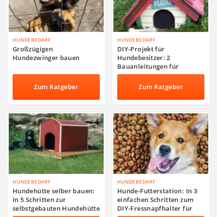
HUNDEBEDARF
HUNDEBEDARF
Großzügigen
DIY-Projekt für
Hundezwinger bauen
Hundebesitzer: 2
Bauanleitungen für
Hundehütten und
Wurfboxen
Zum Ratgeber
Zum Ratgeber
HUNDEBEDARF
HUNDEBEDARF
Hundehütte selber bauen:
Hunde-Futterstation: In 3
In 5 Schritten zur
einfachen Schritten zum
selbstgebauten Hundehütte
DIY-Fressnapfhalter für