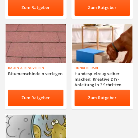
Hunde
Zum Ratgeber
Zum Ratgeber
BAUEN & RENOVIEREN
HUNDEBEDARF
Bitumenschindeln verlegen
Hundespielzeug selber
machen: Kreative DIY-
Anleitung in 3 Schritten
Zum Ratgeber
Zum Ratgeber