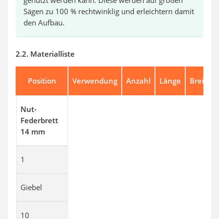
genutzt werden kann. Diese werden auf großen
Sägen zu 100 % rechtwinklig und erleichtern damit
den Aufbau.
2.2. Materialliste
Position
Verwendung
Anzahl
Länge
Breite
Nut-
Federbrett
14 mm
1
Giebel
10