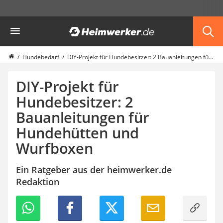
Die beliebtesten Vergleiche nach Kategorie
Heimwerker
Haustiere
Hunderucksack
Hufschuhe
Hundebedarf
DIY-Projekt für Hundebesitzer: 2 Bauanleitungen für Hundehütten und Wurfboxen
Hundefutter
Koifutter
DIY-Projekt für
Terrarium
Hundebesitzer: 2
Bauanleitungen für
Hundehütten und
Wurfboxen
Ein Ratgeber aus der heimwerker.de
Redaktion