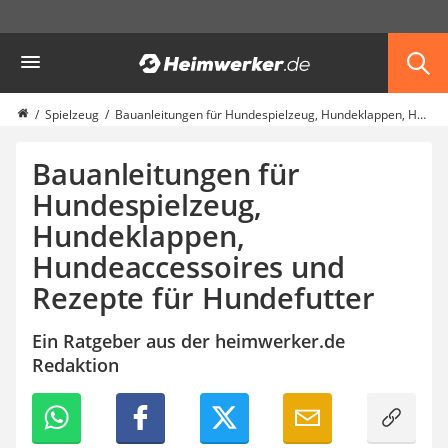
Die beliebtesten Vergleiche nach Kategorie
Heimwerker
Haushalt & Freizeit
Diascanner
Walkie-Talkie Kinder
Spielzeug
Bauanleitungen für Hundespielzeug, Hundeklappen, Hundeaccessoires und Rezepte für Hundefutter
Nachtsichtgerät
Stunt-Scooter
Bauanleitungen für
Gusseisen Bräter
Hundespielzeug,
Induktionskochfeld
Hundeklappen,
Tischgeschirrspüler
Elektronische Dartscheibe
Hundeaccessoires und
Wildkamera
Rezepte für Hundefutter
Wischmopp
Beschriftungsgerät
Ein Ratgeber aus der heimwerker.de
Trinkflasche
Redaktion
Thermokanne
Elektrische Pfeffermühle
Waschsauger
Geflügelschere