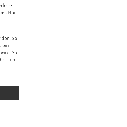
iedene
bei
. Nur
rden. So
t ein
wird. So
hnitten