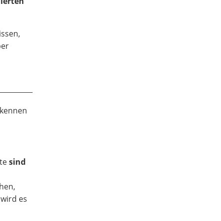
ierten
issen,
ber
kennen
äte
sind
hen,
 wird es