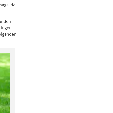
sage, da
sondern
ringen
Folgenden