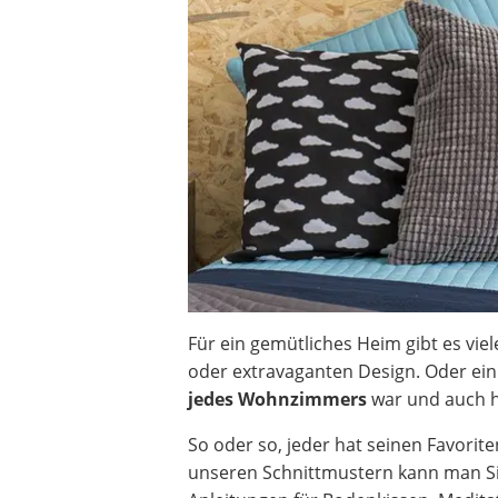
Decke mit Ärmeln
4K-Beamer
Schraubendreher-Set
Sägekettenschärfgerät
Geschirrspüler 45 cm
Fußsack
Steckdosenradio
Seilwinde
Zerkleinerer
Absauganlage
Für ein gemütliches Heim gibt es viel
oder extravaganten Design. Oder ein 
jedes Wohnzimmers
war und auch h
So oder so, jeder hat seinen Favorit
unseren Schnittmustern kann man Si