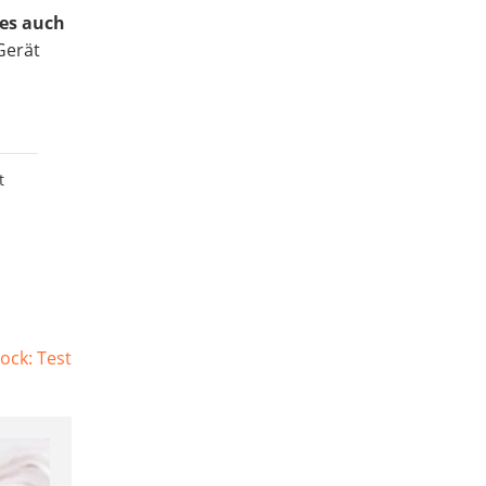
 es auch
Gerät
t
ock: Test