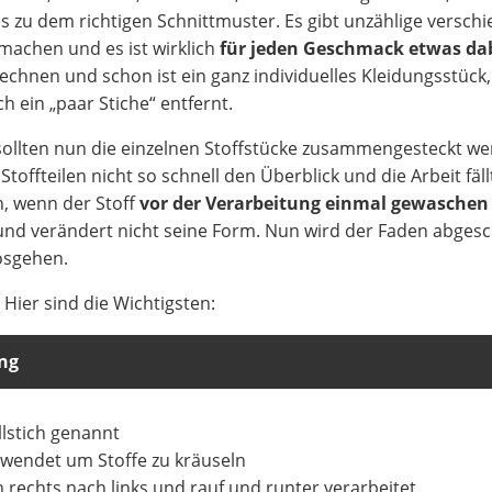
 zu dem richtigen Schnittmuster. Es gibt unzählige versch
machen und es ist wirklich
für jeden Geschmack etwas da
hnen und schon ist ein ganz individuelles Kleidungsstück,
 ein „paar Stiche“ entfernt.
 sollten nun die einzelnen Stoffstücke zusammengesteckt we
Stoffteilen nicht so schnell den Überblick und die Arbeit fäll
ch, wenn der Stoff
vor der Verarbeitung einmal gewaschen
und verändert nicht seine Form. Nun wird der Faden abgesc
osgehen.
 Hier sind die Wichtigsten:
ng
llstich genannt
rwendet um Stoffe zu kräuseln
 rechts nach links und rauf und runter verarbeitet