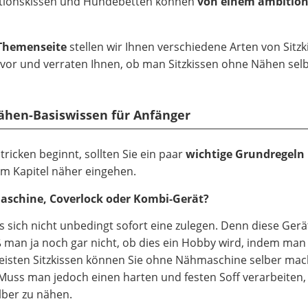
tationskissen und Hundebetten können
von einem ambition
-Themenseite
stellen wir Ihnen verschiedene Arten von Sitzk
, vor und verraten Ihnen, ob man Sitzkissen ohne Nähen sel
Nähen-Basiswissen für Anfänger
icken beginnt, sollten Sie ein paar
wichtige Grundregeln
em Kapitel näher eingehen.
maschine, Coverlock oder Kombi-Gerät?
s sich nicht unbedingt sofort eine zulegen. Denn diese Ger
 man ja noch gar nicht, ob dies ein Hobby wird, indem man
 meisten Sitzkissen können Sie ohne Nähmaschine selber mac
Muss man jedoch einen harten und festen Soff verarbeiten,
lber zu nähen.