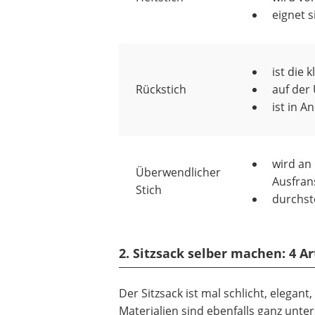
eignet 
ist die 
Rückstich
auf der
ist in A
wird an
Überwendlicher
Ausfran
Stich
durchst
2. Sitzsack selber machen: 4 A
Der Sitzsack ist mal schlicht, elegant
Materialien sind ebenfalls ganz unte