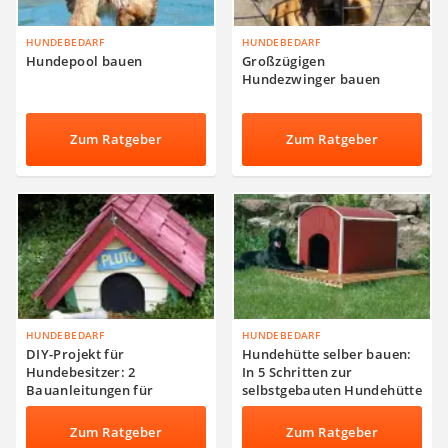
HUNDEBEDARF
HUNDEBEDARF
Hundepool bauen
Großzügigen
Hundezwinger bauen
Zum Ratgeber
Zum Ratgeber
HUNDEBEDARF
HUNDEBEDARF
DIY-Projekt für
Hundehütte selber bauen:
Hundebesitzer: 2
In 5 Schritten zur
Bauanleitungen für
selbstgebauten Hundehütte
Hundehütten und
Wurfboxen
Zum Ratgeber
Zum Ratgeber