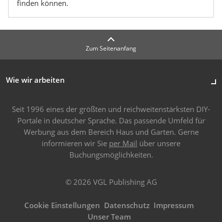
finden können.
Zum Seitenanfang
Wie wir arbeiten
Seit 1996 eines der größten und reichweitenstärksten DIY-
Portale in deutscher Sprache. Das passende Umfeld für
Werbung aus dem Bereich Haus und Garten. Gerne
informieren wir Sie
per Mail
über unsere
Buchungsmöglichkeiten.
© 2026 VGL Publishing AG
Cookie Einstellungen
Datenschutz
Impressum
Unser Team