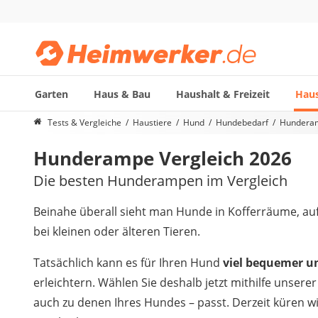
Garten
Haus & Bau
Haushalt & Freizeit
Haus
Die beliebtesten Vergleiche nach Kategorie
Tests & Vergleiche
Haustiere
Hund
Hundebedarf
Hunderam
Haustiere
Hunderampe Vergleich 2026
Hunderucksack
Hufschuhe
Die besten Hunderampen im Vergleich
Hundefutter
Koifutter
Beinahe überall sieht man Hunde in Kofferräume, auf
Terrarium
bei kleinen oder älteren Tieren.
Tatsächlich kann es für Ihren Hund
viel bequemer u
erleichtern. Wählen Sie deshalb jetzt mithilfe unser
auch zu denen Ihres Hundes – passt. Derzeit küren w