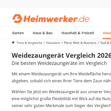
Garten
Haus & Bau
Haushalt & Freizeit
Haus
Die beliebtesten Vergleiche nach Kategorie
Tests & Vergleiche
Haustiere
Pferd, Wild- & Nutztiere
Stall &
Haustiere
Weidezaungerät Vergleich 202
Hunderucksack
Hufschuhe
Die besten Weidezaungeräte im Vergleich
Hundefutter
Koifutter
Mit einem Weidezaungerät um Ihre Weidefläche he
Terrarium
abgeben, sobald sich eines Ihrer Tiere dem Zaun nähe
Wählen Sie jetzt ein Weidezaungerät aus unserer Ver
eine möglichst große Flexibilität mit Blick auf die Nu
seiner sehr guten Merkmale zum Sieger des Vergleich