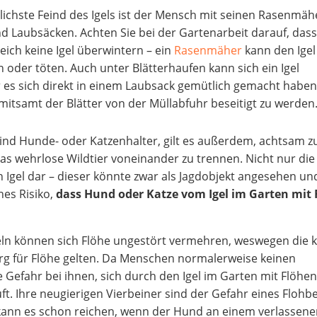
lichste Feind des Igels ist der Mensch mit seinen Rasenmäh
 Laubsäcken. Achten Sie bei der Gartenarbeit darauf, dass
eich keine Igel überwintern – ein
Rasenmäher
kann den Igel
n oder töten. Auch unter Blätterhaufen kann sich ein Igel
 es sich direkt in einem Laubsack gemütlich gemacht haben
 mitsamt der Blätter von der Müllabfuhr beseitigt zu werden
ind Hunde- oder Katzenhalter, gilt es außerdem, achtsam z
as wehrlose Wildtier voneinander zu trennen. Nicht nur die 
n Igel dar – dieser könnte zwar als Jagdobjekt angesehen und
hes Risiko,
dass Hund oder Katze vom Igel im Garten mit
eln können sich Flöhe ungestört vermehren, weswegen die k
rg für Flöhe gelten. Da Menschen normalerweise keinen
e Gefahr bei ihnen, sich durch den Igel im Garten mit Flöhen
uft. Ihre neugierigen Vierbeiner sind der Gefahr eines Flohbe
r kann es schon reichen, wenn der Hund an einem verlassen