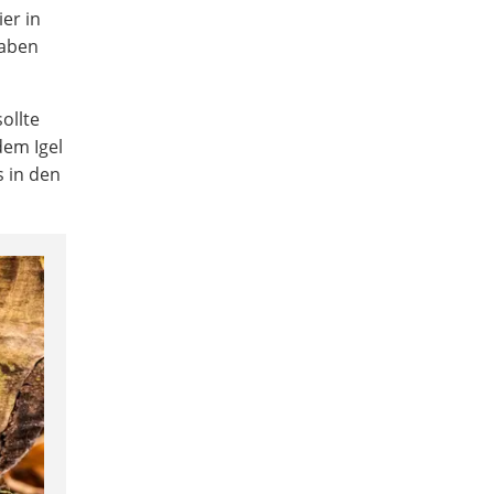
er in
haben
ollte
dem Igel
s in den