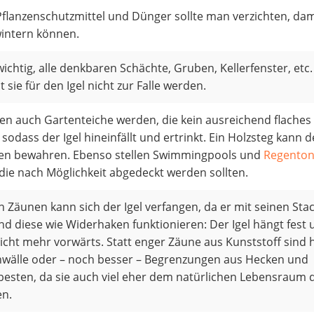
flanzenschutzmittel und Dünger sollte man verzichten, dami
wintern können.
 wichtig, alle denkbaren Schächte, Gruben, Kellerfenster, etc.
t sie für den Igel nicht zur Falle werden.
en auch Gartenteiche werden, die kein ausreichend flaches
sodass der Igel hineinfällt und ertrinkt. Ein Holzsteg kann d
ken bewahren. Ebenso stellen Swimmingpools und
Regento
 die nach Möglichkeit abgedeckt werden sollten.
 Zäunen kann sich der Igel verfangen, da er mit seinen Sta
nd diese wie Widerhaken funktionieren: Der Igel hängt fest
icht mehr vorwärts. Statt enger Zäune aus Kunststoff sind 
nwälle oder – noch besser – Begrenzungen aus Hecken und
esten, da sie auch viel eher dem natürlichen Lebensraum 
en.