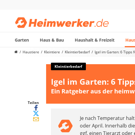
Garten
Haus & Bau
Haushalt & Freizeit
Haus
Die beliebtesten Vergleiche nach Kategorie
Haustiere
Kleintiere
Kleintierbedarf
Igel im Garten: 6 Tipps 
Haustiere
Hunderucksack
Kleintierbedarf
Hufschuhe
Igel im Garten: 6 Tip
Hundefutter
Koifutter
Ein Ratgeber aus der heimw
Terrarium
Teilen
Je nach Temperatur halt
oder April. Innerhalb d
ggf. einen Tierarzt oder