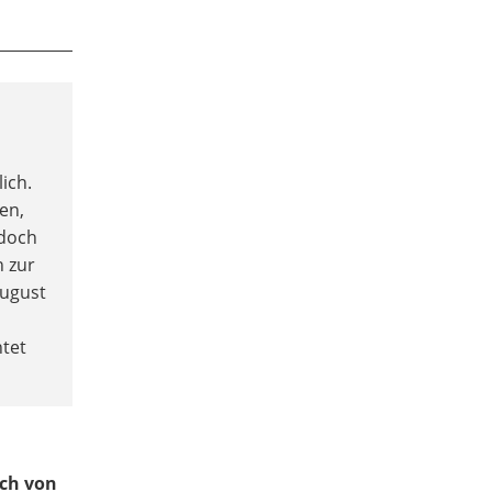
lich.
sen,
edoch
h zur
August
tet
ich von