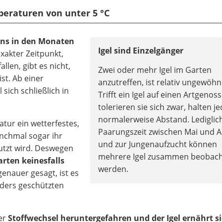
peraturen von unter 5 °C
ns in den Monaten
Igel sind Einzelgänger
exakter Zeitpunkt,
llen, gibt es nicht,
Zwei oder mehr Igel im Garten
st. Ab einer
anzutreffen, ist relativ ungewöhn
sich schließlich in
Trifft ein Igel auf einen Artgenos
tolerieren sie sich zwar, halten j
normalerweise Abstand. Lediglic
atur ein wetterfestes,
Paarungszeit zwischen Mai und 
nchmal sogar ihr
und zur Jungenaufzucht können
utzt wird. Deswegen
mehrere Igel zusammen beobach
arten keinesfalls
werden.
 genauer gesagt, ist es
nders geschützten
er
Stoffwechsel heruntergefahren und der Igel ernährt s