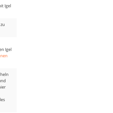
t Igel
 zu
en Igel
nnen
cheln
 und
hier
des