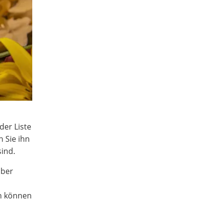
der Liste
n Sie ihn
ind.
ober
en können