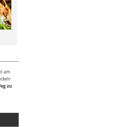
el am
edeln
Weg zu