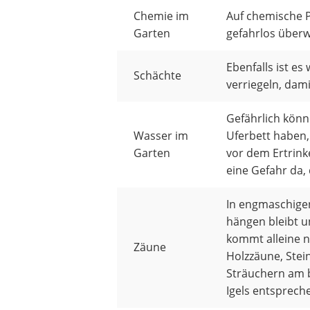
Chemie im
Auf chemische P
Garten
gefahrlos über
Ebenfalls ist es
Schächte
verriegeln, dami
Gefährlich könn
Wasser im
Uferbett haben, 
Garten
vor dem Ertrin
eine Gefahr da,
In engmaschigen
hängen bleibt u
kommt alleine n
Zäune
Holzzäune, Stei
Sträuchern am b
Igels entsprech