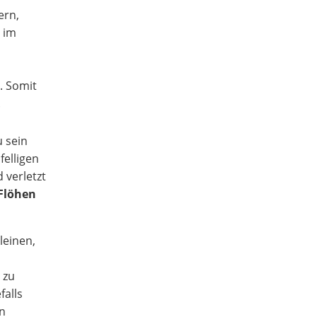
ern,
 im
. Somit
.
u sein
felligen
 verletzt
 Flöhen
leinen,
 zu
falls
en