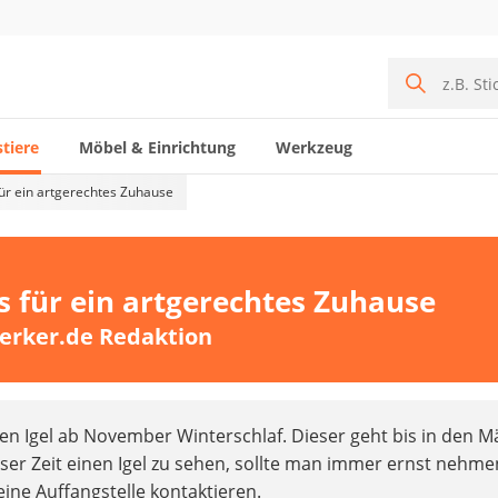
tiere
Möbel & Einrichtung
Werkzeug
für ein artgerechtes Zuhause
ps für ein artgerechtes Zuhause
erker.de Redaktion
en Igel ab November Winterschlaf. Dieser geht bis in den M
ieser Zeit einen Igel zu sehen, sollte man immer ernst nehm
 eine Auffangstelle kontaktieren.