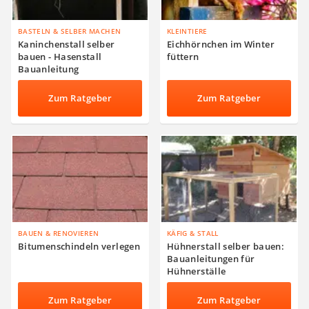
BASTELN & SELBER MACHEN
KLEINTIERE
Kaninchenstall selber
Eichhörnchen im Winter
bauen - Hasenstall
füttern
Bauanleitung
Zum Ratgeber
Zum Ratgeber
BAUEN & RENOVIEREN
KÄFIG & STALL
Bitumenschindeln verlegen
Hühnerstall selber bauen:
Bauanleitungen für
Hühnerställe
Zum Ratgeber
Zum Ratgeber