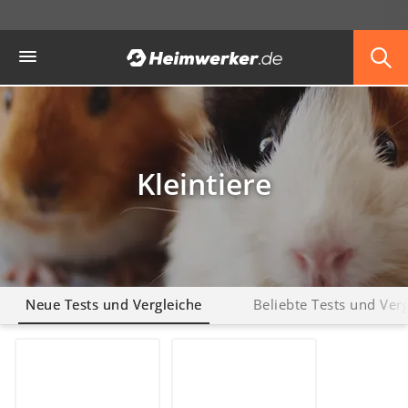
Die beliebtesten Vergleiche nach Kategorie
Heimwerker
Haustiere
Hunderucksack
Hufschuhe
Hundefutter
Koifutter
Terrarium
Kleintiere
Neue Tests und Vergleiche
Beliebte Tests und Ver