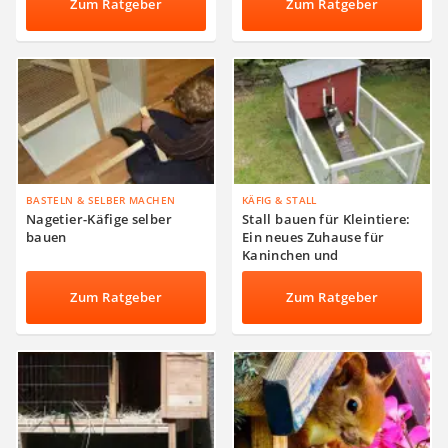
Zum Ratgeber
Zum Ratgeber
BASTELN & SELBER MACHEN
KÄFIG & STALL
Nagetier-Käfige selber
Stall bauen für Kleintiere:
bauen
Ein neues Zuhause für
Kaninchen und
Meerschweinchen
Zum Ratgeber
Zum Ratgeber